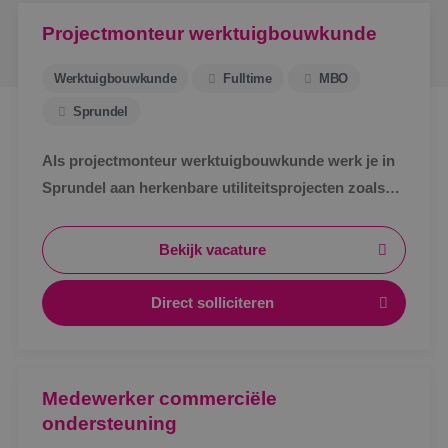
Projectmonteur werktuigbouwkunde
Werktuigbouwkunde
Fulltime
MBO
Sprundel
Als projectmonteur werktuigbouwkunde werk je in
Sprundel aan herkenbare utiliteitsprojecten zoals
zorg, bedrijven en scholen. Afwisselend werk,
zichtbaar resultaat en korte lijnen.
Bekijk vacature
Direct solliciteren
Medewerker commerciële
ondersteuning