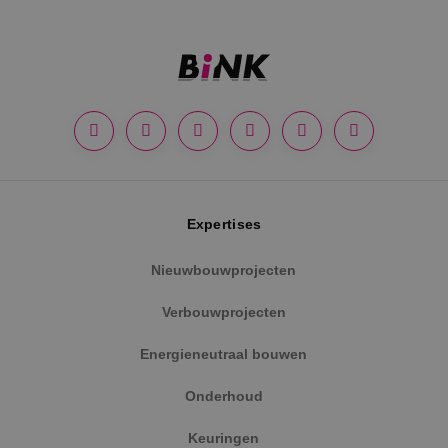
Google Privacy Policy
Expertises
Nieuwbouwprojecten
VISITOR_PRIVACY_METADATA
5 maanden
YouTube
weken
.youtube.com
Verbouwprojecten
Energieneutraal bouwen
Onderhoud
Keuringen