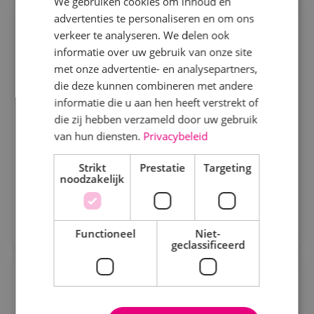
We gebruiken cookies om inhoud en
advertenties te personaliseren en om ons
Projectmonteur werktuigbouwkunde
Specialisme
verkeer te analyseren. We delen ook
informatie over uw gebruik van onze site
Werktuigbouwkunde
Beveiligingstechniek
Fulltime
MBO
met onze advertentie- en analysepartners,
Sprundel
Elektrotechniek
die deze kunnen combineren met andere
informatie die u aan hen heeft verstrekt of
Energietechniek
Wij zoeken gemotiveerde projectmonteurs. Je hebt
die zij hebben verzameld door uw gebruik
oog voor detail en streeft naar de hoogste kwaliteit.
Staf
van hun diensten.
Privacybeleid
Werktuigbouwkunde
Strikt
Prestatie
Targeting
Bekijk vacature
noodzakelijk
Uren
Direct solliciteren
Fulltime
Functioneel
Niet-
geclassificeerd
Parttime
Projectcoördinator
werktuigbouwkunde
Opleiding