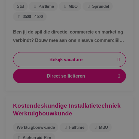
Staf
Parttime
MBO
Sprundel
3500 - 4500
Ben jij de spil die directie, commercie en marketing
verbindt? Bouw mee aan ons nieuwe commerciële
ondersteuningsteam en maak écht impact binnen
BINK.&nbsp;
Bekijk vacature
Direct solliciteren
Kostendeskundige Installatietechniek
Werktuigbouwkunde
Werktuigbouwkunde
Fulltime
MBO
Alphen a/d Rijn