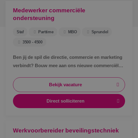
Medewerker commerciële
ondersteuning
Staf
Parttime
MBO
Sprundel
3500 - 4500
Ben jij de spil die directie, commercie en marketing
verbindt? Bouw mee aan ons nieuwe commerciële
ondersteuningsteam en maak écht impact binnen
BINK.&nbsp;
Bekijk vacature
Direct solliciteren
Werkvoorbereider beveilingstechniek