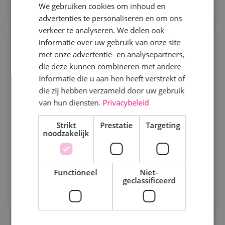
We gebruiken cookies om inhoud en
advertenties te personaliseren en om ons
Specialisme
verkeer te analyseren. We delen ook
informatie over uw gebruik van onze site
Projectengineer beveiligingstechniek
Beveiligingstechniek
met onze advertentie- en analysepartners,
Elektrotechniek
die deze kunnen combineren met andere
Beveiligingstechniek
Fulltime
MBO
informatie die u aan hen heeft verstrekt of
Energietechniek
Sprundel
die zij hebben verzameld door uw gebruik
Staf
van hun diensten.
Privacybeleid
Ontwerpen, afstemmen en vooruitdenken. Als
Werktuigbouwkunde
projectengineer beveiligingstechniek maak jij het
Strikt
Prestatie
Targeting
noodzakelijk
verschil.
Uren
Bekijk vacature
Fulltime
Functioneel
Niet-
geclassificeerd
Direct solliciteren
Parttime
Opleiding