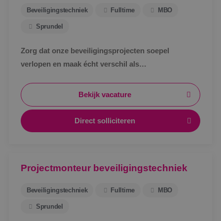
Beveiligingstechniek
Fulltime
MBO
Sprundel
Zorg dat onze beveiligingsprojecten soepel
verlopen en maak écht verschil als
werkvoorbereider bij BINK in Sprundel!
Bekijk vacature
Direct solliciteren
Projectmonteur beveiligingstechniek
Beveiligingstechniek
Fulltime
MBO
Sprundel