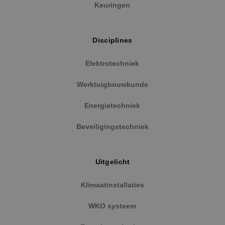
Keuringen
Disciplines
Elektrotechniek
Werktuigbouwkunde
Google Privacy Policy
Energietechniek
Beveiligingstechniek
VISITOR_PRIVACY_METADATA
5 maanden
YouTube
weken
.youtube.com
Uitgelicht
Klimaatinstallaties
WKO systeem