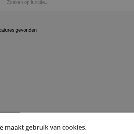
Kaat
Alph
catures gevonden
Stag
Bbl-t
Omsc
BINK
e maakt gebruik van cookies.
Arbe