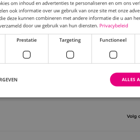
kies om inhoud en advertenties te personaliseren en om ons ver
len ook informatie over uw gebruik van onze site met onze adver
 die deze kunnen combineren met andere informatie die u aan hen
n verzameld door uw gebruik van hun diensten.
Privacybeleid
Prestatie
Targeting
Functioneel
ERGEVEN
ALLES 
trikt noodzakelijk
Prestatie
Targeting
Functioneel
Niet-geclassificee
Volg 
 cookies maken de kernfunctionaliteiten van de website mogelijk, zoals gebruikersaanm
bsite kan niet goed worden gebruikt zonder de strikt noodzakelijke cookies.
Aanbieder
/
Domein
Vervaldatum
Omschrijving