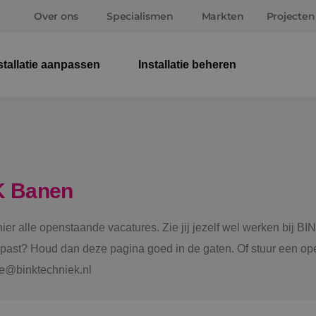
Over ons
Specialismen
Markten
Projecten
stallatie aanpassen
Installatie beheren
Elek
Wer
Beve
K Banen
Ener
 hier alle openstaande vacatures. Zie jij jezelf wel werken bij
Staf
e past? Houd dan deze pagina goed in de gaten. Of stuur een ope
tie@binktechniek.nl
Spru