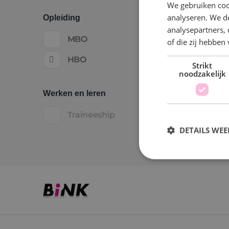
We gebruiken coo
analyseren. We de
Opleiding
analysepartners,
MBO
of die zij hebbe
HBO
Strikt
noodzakelijk
Werken en leren
Traineeship
DETAILS WE
S
Strikt noodzakelijke
accountbeheer. De we
Naam