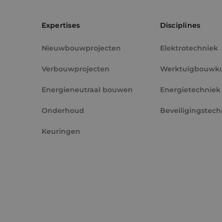
PHPSESSID
Expertises
Disciplines
Nieuwbouwprojecten
Elektrotechniek
Verbouwprojecten
Werktuigbouwk
VISITOR_PRIVACY_
Energieneutraal bouwen
Energietechniek
Onderhoud
Beveiligingstech
Keuringen
__cf_bm
CookieScriptConse