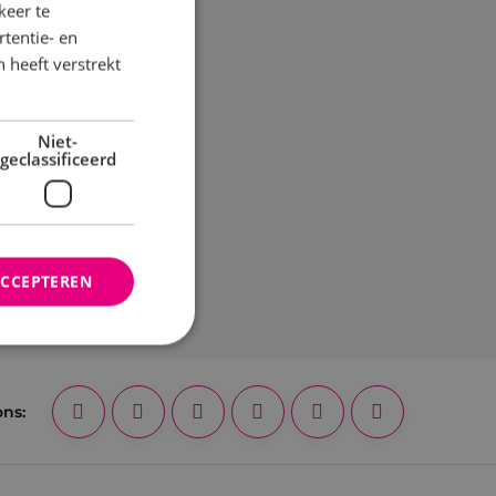
keer te
tentie- en
 heeft verstrekt
Niet-
geclassificeerd
ACCEPTEREN
rd
ons:
elding en