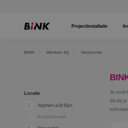
Projectinstallatie
In
BINK
Werken bij
Vacatures
BIN
Je vindt
Locatie
die bij j
Alphen a/d Rijn
sollicita
Kaatsheuvel