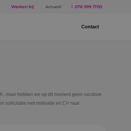
Werken bij
Actueel
076 599 1700
Contact
trotechniek
ktuigbouwkunde
iligingstechniek
gietechniek
 BINK, maar hebben we op dit moment geen vacature
n sollicitatie met motivatie en CV naar
ndel