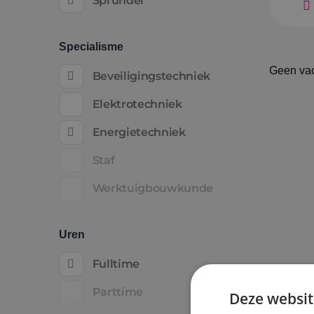
Sprundel
Specialisme
Geen va
Beveiligingstechniek
Elektrotechniek
Energietechniek
Staf
Werktuigbouwkunde
Uren
Fulltime
Parttime
Deze websit