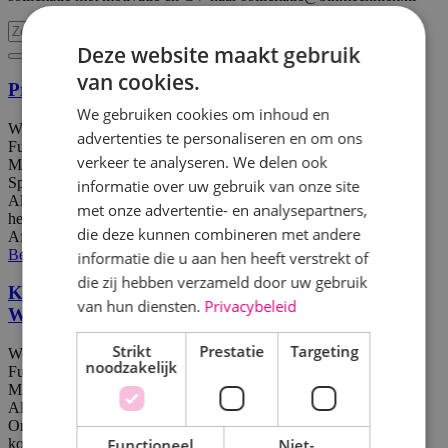
Deze website maakt gebruik
van cookies.
Projectmonteur werktuigbouwkunde
We gebruiken cookies om inhoud en
Werktuigbouwkunde
advertenties te personaliseren en om ons
Fulltime
verkeer te analyseren. We delen ook
MBO
Sprundel
informatie over uw gebruik van onze site
Als projectmonteur werktuigbouwkunde werk je in Sprundel aan
met onze advertentie- en analysepartners,
herkenbare utiliteitsprojecten zoals zorg, bedrijven en scholen.
die deze kunnen combineren met andere
Afwisselend werk, zichtbaar resultaat en korte lijnen.
Bekijk vacature
Direct solliciteren
informatie die u aan hen heeft verstrekt of
die zij hebben verzameld door uw gebruik
Kostendeskundige Installatietechniek
van hun diensten.
Privacybeleid
Werktuigbouwkunde
Strikt
Prestatie
Targeting
Werktuigbouwkunde
noodzakelijk
Fulltime
MBO
Alphen a/d Rijn
Omdat wij hard groeien, zijn wij op zoek naar een ervaren
Functioneel
Niet-
kostendeskundige installatietechniek werktuigbouwkunde ter