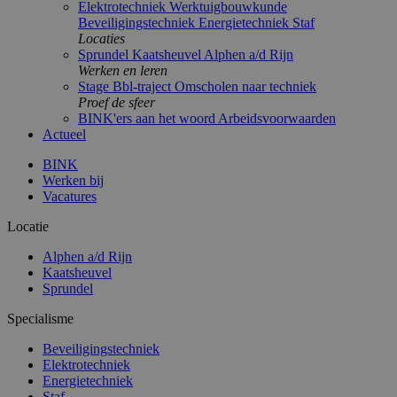
Elektrotechniek
Werktuigbouwkunde
Beveiligingstechniek
Energietechniek
Staf
Locaties
Sprundel
Kaatsheuvel
Alphen a/d Rijn
Werken en leren
Stage
Bbl-traject
Omscholen naar techniek
Proef de sfeer
BINK'ers aan het woord
Arbeidsvoorwaarden
Actueel
BINK
Werken bij
Vacatures
Locatie
Alphen a/d Rijn
Kaatsheuvel
Sprundel
Specialisme
Beveiligingstechniek
Elektrotechniek
Energietechniek
Staf