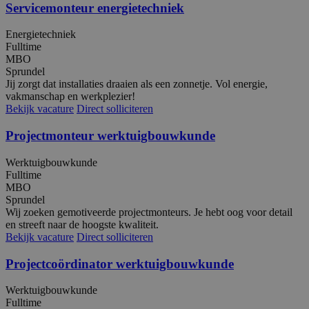
PHP.net
Servicemonteur energietechniek
www.binktechniek.nl
Energietechniek
Fulltime
MBO
Sprundel
Jij zorgt dat installaties draaien als een zonnetje. Vol energie,
vakmanschap en werkplezier!
Bekijk vacature
Direct solliciteren
Projectmonteur werktuigbouwkunde
Werktuigbouwkunde
Fulltime
MBO
Sprundel
Google Privacy Policy
Wij zoeken gemotiveerde projectmonteurs. Je hebt oog voor detail
en streeft naar de hoogste kwaliteit.
Bekijk vacature
Direct solliciteren
Projectcoördinator werktuigbouwkunde
VISITOR_PRIVACY_METADATA
5 maanden
YouTube
Werktuigbouwkunde
weken
.youtube.com
Fulltime