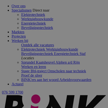
Over ons
Specialismen
Direct naar
Elektrotechniek
Werktuigbouwkunde
Energietechniek
Beveiligingstechniek
Markten
Projecten
Werken bij
Ontdek alle vacatures
Elektrotechniek
Werktuigbouwkunde
Beveiligingstechniek
Energietechniek
Staf
Locaties
Sprundel
Kaatsheuvel
Alphen a/d Rijn
Werken en leren
Stage
Bbl-traject
Omscholen naar techniek
Proef de sfeer
BINK'ers aan het woord
Arbeidsvoorwaarden
Actueel
076 599 1700