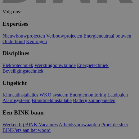
CookieScriptConsent
4 weken 
CookieScript
dagen
www.binktechniek.nl
Volg ons:
Expertises
Nieuwbouwprojecten
Verbouwprojecten
Energieneutraal bouwen
Onderhoud
Keuringen
Disciplines
Elektrotechniek
Werktuigbouwkunde
Energietechniek
Beveiligingstechniek
Uitgelicht
Aanbieder
/
Naam
Vervaldatum
Omschrijving
Aanbieder
Domein
/
Naam
Vervaldatum
Omschrijvin
Klimaatinstallaties
WKO systeem
Energiemonitoring
Laadpalen
Domein
__Secure-YNID
.youtube.com
5 maanden 4
Alarmsysteem
Brandmeldinstallatie
Batterij zonnepanelen
weken
_ga
1 jaar 1
Deze cookie
Google LLC
Aanbieder
/
Naam
Vervaldatum
Omschri
maand
is gekoppeld
.binktechniek.nl
Domein
Een BINK baan
__Secure-
.youtube.com
5 maanden 4
Google Unive
ROLLOUT_TOKEN
weken
Analytics - w
YSC
Sessie
Deze coo
Google LLC
belangrijke 
door Yo
Werken bij BINK
Vacatures
Arbeidsvoorwaarden
Proef de sfeer
.youtube.com
is van de me
ingestel
BINK'ers aan het woord
algemeen
weergav
gebruikte
ingeslote