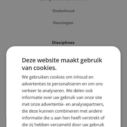
Onderhoud
Keuringen
Locatie
Disciplines
Alphen a/d Rijn
Elektrotechniek
Deze website maakt gebruik
Kaatsheuvel
van cookies.
Werktuigbouwkunde
Sprundel
We gebruiken cookies om inhoud en
Energietechniek
advertenties te personaliseren en om ons
Specialisme
verkeer te analyseren. We delen ook
Beveiligingstechniek
informatie over uw gebruik van onze site
Beveiligingstechniek
met onze advertentie- en analysepartners,
Elektrotechniek
die deze kunnen combineren met andere
Uitgelicht
informatie die u aan hen heeft verstrekt of
Energietechniek
die zij hebben verzameld door uw gebruik
Klimaatinstallaties