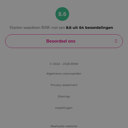
Google Privacy Policy
8.6
Klanten waarderen BINK met een
8.6 uit 64 beoordelingen
VISITOR_PRIVACY_METADATA
5 maanden
YouTube
weken
.youtube.com
Beoordeel ons
© 2022 - 2026 BINK
Algemene voorwaarden
Privacy statement
Sitemap
Instellingen
Realisatie website: