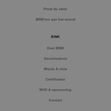
Strikt noodzakelijke cookies maken de
Proef de sfeer
kernfunctionaliteiten van de website mogelijk, zoals
gebruikersaanmelding en accountbeheer. De
BINK'ers aan het woord
website kan niet goed worden gebruikt zonder de
strikt noodzakelijke cookies.
Naam
Aanbieder
/
Domein
Vervaldat
BINK
PHPSESSID
Sessie
PHP.net
www.binktechniek.nl
Over BINK
Geschiedenis
Missie & visie
Certificaten
MVO & sponsoring
Contact