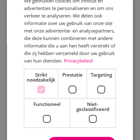
We gebruiken cookies om inhoud en
advertenties te personaliseren en om ons
Commercieel technisch adviseur
Specialisme
verkeer te analyseren. We delen ook
werktuigbouwkunde
informatie over uw gebruik van onze site
Beveiligingstechniek
met onze advertentie- en analysepartners,
Werktuigbouwkunde
Fulltime
MBO
Elektrotechniek
die deze kunnen combineren met andere
Alphen a/d Rijn
informatie die u aan hen heeft verstrekt of
Energietechniek
die zij hebben verzameld door uw gebruik
Ben jij commercieel sterk én technisch onderlegd?
Staf
van hun diensten.
Privacybeleid
Word onze commercieel technisch adviseur en help
Werktuigbouwkunde
Strikt
Prestatie
Targeting
klanten met slimme en duurzame oplossingen!
noodzakelijk
Bekijk vacature
Uren
Direct solliciteren
Fulltime
Functioneel
Niet-
geclassificeerd
Parttime
Uitvoerder werktuigbouwkunde
Opleiding