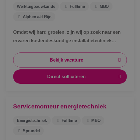
Werktuigbouwkunde
Fulltime
MBO
Alphen a/d Rijn
Omdat wij hard groeien, zijn wij op zoek naar een
ervaren kostendeskundige installatietechniek
werktuigbouwkunde ter uitbreiding van ons team.
Bekijk vacature
Direct solliciteren
Servicemonteur energietechniek
Energietechniek
Fulltime
MBO
Sprundel