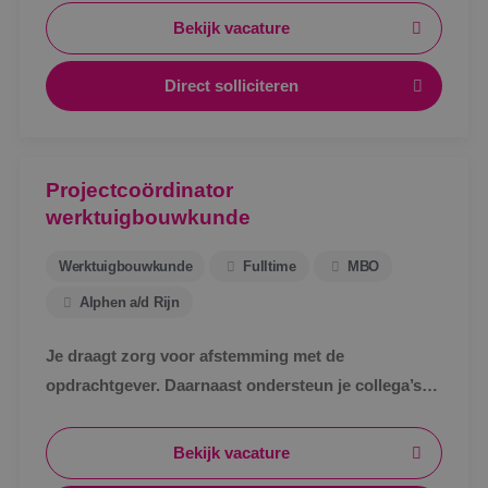
Bekijk vacature
Direct solliciteren
Projectcoördinator
werktuigbouwkunde
Werktuigbouwkunde
Fulltime
MBO
Alphen a/d Rijn
Je draagt zorg voor afstemming met de
opdrachtgever. Daarnaast ondersteun je collega’s
bij het uitwerken van een technisch bestek, het
technische ontwerp en de werkvoorbereiding voor
Bekijk vacature
de uitvoering.