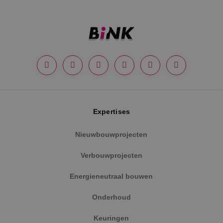
Google Privacy Policy
Expertises
Nieuwbouwprojecten
VISITOR_PRIVACY_METADATA
5 maanden
YouTube
weken
.youtube.com
Verbouwprojecten
Energieneutraal bouwen
Onderhoud
Keuringen