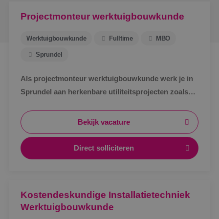
Projectmonteur werktuigbouwkunde
Werktuigbouwkunde
Fulltime
MBO
Sprundel
Als projectmonteur werktuigbouwkunde werk je in
Sprundel aan herkenbare utiliteitsprojecten zoals
zorg, bedrijven en scholen. Afwisselend werk,
zichtbaar resultaat en korte lijnen.
Bekijk vacature
Direct solliciteren
Kostendeskundige Installatietechniek
Werktuigbouwkunde