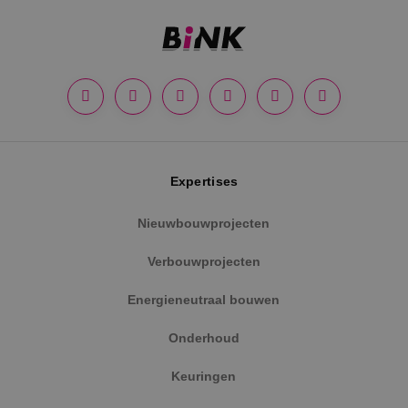
Google Privacy Policy
Expertises
Nieuwbouwprojecten
VISITOR_PRIVACY_METADATA
5 maanden
YouTube
Verbouwprojecten
weken
.youtube.com
Energieneutraal bouwen
Onderhoud
Keuringen