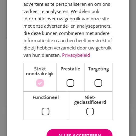
Projectcoördinator
advertenties te personaliseren en om ons
Specialisme
werktuigbouwkunde
verkeer te analyseren. We delen ook
informatie over uw gebruik van onze site
Beveiligingstechniek
Werktuigbouwkunde
Fulltime
MBO
met onze advertentie- en analysepartners,
Elektrotechniek
die deze kunnen combineren met andere
Alphen a/d Rijn
informatie die u aan hen heeft verstrekt of
Energietechniek
die zij hebben verzameld door uw gebruik
Je draagt zorg voor afstemming met de
Staf
van hun diensten.
Privacybeleid
opdrachtgever. Daarnaast ondersteun je collega’s
Werktuigbouwkunde
bij het uitwerken van een technisch bestek, het
Strikt
Prestatie
Targeting
noodzakelijk
technische ontwerp en de werkvoorbereiding voor
Bekijk vacature
de uitvoering.
Uren
Direct solliciteren
Fulltime
Functioneel
Niet-
geclassificeerd
Parttime
BIM-engineer elektrotechniek
Opleiding
Elektrotechniek
Fulltime
MBO
ALLES ACCEPTEREN