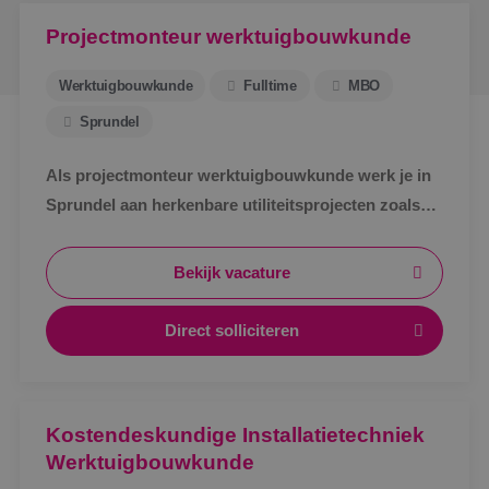
Projectmonteur werktuigbouwkunde
Werktuigbouwkunde
Fulltime
MBO
Sprundel
Als projectmonteur werktuigbouwkunde werk je in
Sprundel aan herkenbare utiliteitsprojecten zoals
zorg, bedrijven en scholen. Afwisselend werk,
zichtbaar resultaat en korte lijnen.
Bekijk vacature
Direct solliciteren
Kostendeskundige Installatietechniek
Werktuigbouwkunde