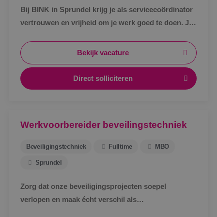
Bij BINK in Sprundel krijg je als servicecoördinator
vertrouwen en vrijheid om je werk goed te doen. Je
schakelt snel, werkt met een vast team en weet
waar je aan toe bent.
Bekijk vacature
Direct solliciteren
Werkvoorbereider beveilingstechniek
Beveiligingstechniek
Fulltime
MBO
Sprundel
Zorg dat onze beveiligingsprojecten soepel
verlopen en maak écht verschil als
werkvoorbereider bij BINK in Sprundel!