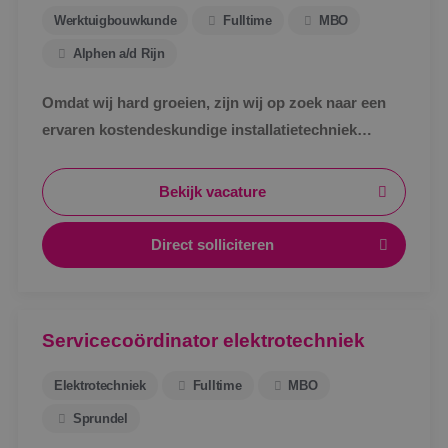
Werktuigbouwkunde
Fulltime
MBO
Alphen a/d Rijn
Omdat wij hard groeien, zijn wij op zoek naar een
ervaren kostendeskundige installatietechniek
werktuigbouwkunde ter uitbreiding van ons team.
Bekijk vacature
Direct solliciteren
Servicecoördinator elektrotechniek
Elektrotechniek
Fulltime
MBO
Sprundel