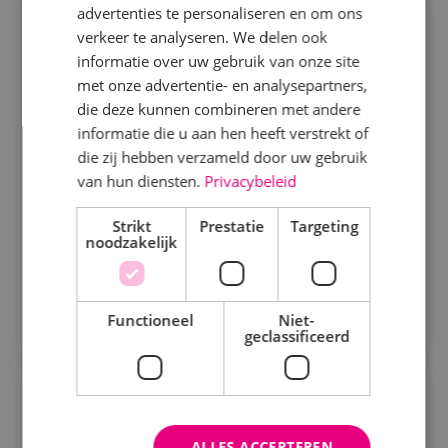
advertenties te personaliseren en om ons
Specialisme
Servicemonteur beveiligingstechniek
verkeer te analyseren. We delen ook
informatie over uw gebruik van onze site
Beveiligingstechniek
Beveiligingstechniek
Fulltime
MBO
met onze advertentie- en analysepartners,
Elektrotechniek
die deze kunnen combineren met andere
Sprundel
informatie die u aan hen heeft verstrekt of
Energietechniek
die zij hebben verzameld door uw gebruik
Als servicemonteur of -technicus bij BINK ben je
Staf
van hun diensten.
Privacybeleid
verantwoordelijk voor het onderhouden, analyseren
Werktuigbouwkunde
en verhelpen van storingen aan
Strikt
Prestatie
Targeting
noodzakelijk
beveiligingsinstallaties.
Bekijk vacature
Uren
Direct solliciteren
Fulltime
Functioneel
Niet-
geclassificeerd
Parttime
Servicemonteur werktuigbouwkunde
Opleiding
Werktuigbouwkunde
Fulltime
MBO
ALLES ACCEPTEREN