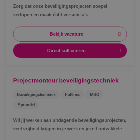
Zorg dat onze beveiligingsprojecten soepel
verlopen en maak écht verschil als
werkvoorbereider bij BINK in Sprundel!
Bekijk vacature
Direct solliciteren
Projectmonteur beveiligingstechniek
Beveiligingstechniek
Fulltime
MBO
Sprundel
Wil jij werken aan uitdagende beveiligingsprojecten,
veel vrijheid krijgen in je werk en jezelf ontwikkelen
tot specialist in een vakgebied met toekomst?