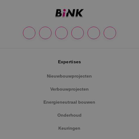
Google Privacy Policy
Expertises
Nieuwbouwprojecten
VISITOR_PRIVACY_METADATA
5 maanden
YouTube
Verbouwprojecten
weken
.youtube.com
Energieneutraal bouwen
Onderhoud
Keuringen