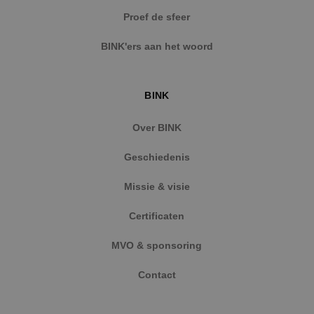
57 second
.vimeo.com
Proef de sfeer
BINK'ers aan het woord
BINK
CookieScriptConsent
4 weken 
CookieScript
dagen
www.binktechniek.nl
Over BINK
Geschiedenis
Missie & visie
Certificaten
MVO & sponsoring
Contact
Aanbieder
/
Naam
Vervaldatum
Omschrijving
Aanbieder
Domein
/