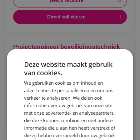
Bekijk vacature
Direct solliciteren
Locatie
Projectengineer beveiligingstechniek
Alphen a/d Rijn
Beveiligingstechniek
Fulltime
MBO
Deze website maakt gebruik
Kaatsheuvel
van cookies.
Sprundel
Sprundel
We gebruiken cookies om inhoud en
Ontwerpen, afstemmen en vooruitdenken. Als
advertenties te personaliseren en om ons
Specialisme
projectengineer beveiligingstechniek maak jij het
verkeer te analyseren. We delen ook
verschil.
informatie over uw gebruik van onze site
Beveiligingstechniek
met onze advertentie- en analysepartners,
Bekijk vacature
Elektrotechniek
die deze kunnen combineren met andere
informatie die u aan hen heeft verstrekt of
Energietechniek
Direct solliciteren
die zij hebben verzameld door uw gebruik