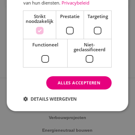
Staf
van hun diensten.
Privacybeleid
Werktuigbouwkunde
Strikt
Prestatie
Targeting
noodzakelijk
Uren
Fulltime
Functioneel
Niet-
geclassificeerd
Parttime
Opleiding
ALLES ACCEPTEREN
MBO
Expertises
HBO
DETAILS WEERGEVEN
Nieuwbouwprojecten
Werken en leren
Verbouwprojecten
Strikt noodzakelijk
Prestatie
Targeting
Traineeship
Energieneutraal bouwen
Functioneel
Niet-geclassificeerd