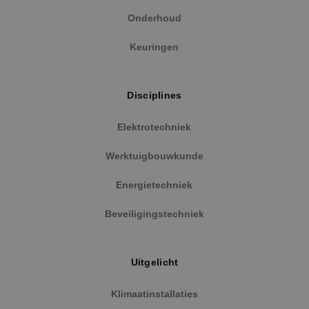
Onderhoud
Strikt noodzakelijke cookies maken de
kernfunctionaliteiten van de website mogelijk, zoals
gebruikersaanmelding en accountbeheer. De
Keuringen
website kan niet goed worden gebruikt zonder de
strikt noodzakelijke cookies.
Naam
Aanbieder
/
Domein
Vervaldat
Disciplines
PHPSESSID
Sessie
PHP.net
www.binktechniek.nl
Elektrotechniek
Werktuigbouwkunde
Energietechniek
Beveiligingstechniek
Uitgelicht
Klimaatinstallaties
Google Privacy Policy