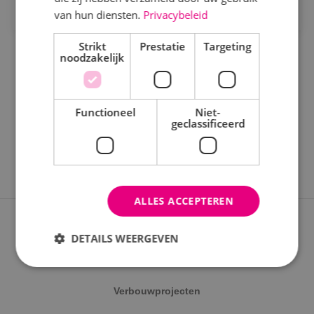
Staf
van hun diensten.
Privacybeleid
Werktuigbouwkunde
Strikt
Prestatie
Targeting
noodzakelijk
Uren
Fulltime
Functioneel
Niet-
geclassificeerd
Parttime
Opleiding
ALLES ACCEPTEREN
MBO
Expertises
HBO
DETAILS WEERGEVEN
Nieuwbouwprojecten
Werken en leren
Verbouwprojecten
Strikt noodzakelijk
Prestatie
Targeting
Traineeship