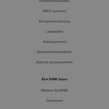
Klimaatinstallaties
Google Privacy Policy
WKO systeem
Energiemonitoring
VISITOR_PRIVACY_METADATA
5 maanden
YouTube
Laadpalen
weken
.youtube.com
Alarmsysteem
Brandmeldinstallatie
Batterij zonnepanelen
Een BINK baan
Werken bij BINK
Vacatures