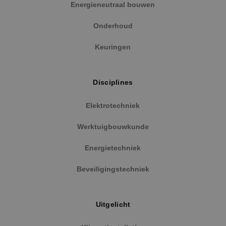
Functioneel
Niet-geclassificeerd
Energieneutraal bouwen
Strikt noodzakelijke cookies maken de
Onderhoud
kernfunctionaliteiten van de website mogelijk, zoals
gebruikersaanmelding en accountbeheer. De
website kan niet goed worden gebruikt zonder de
Keuringen
strikt noodzakelijke cookies.
Naam
Aanbieder
/
Domein
Vervaldat
PHPSESSID
Sessie
Disciplines
PHP.net
www.binktechniek.nl
Elektrotechniek
Werktuigbouwkunde
Energietechniek
Beveiligingstechniek
Uitgelicht