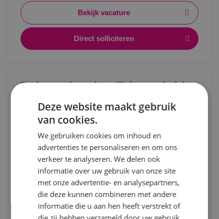
beveiligingsinstallaties.
Bekijk vacature
Direct solliciteren
Locatie
Projectengineer beveiligingstechniek
Alphen a/d Rijn
Deze website maakt gebruik
Kaatsheuvel
Beveiligingstechniek
Fulltime
MBO
van cookies.
Sprundel
Sprundel
We gebruiken cookies om inhoud en
advertenties te personaliseren en om ons
Ontwerpen, afstemmen en vooruitdenken. Als
Specialisme
verkeer te analyseren. We delen ook
projectengineer beveiligingstechniek maak jij het
informatie over uw gebruik van onze site
Beveiligingstechniek
verschil.
met onze advertentie- en analysepartners,
Bekijk vacature
Elektrotechniek
die deze kunnen combineren met andere
informatie die u aan hen heeft verstrekt of
Energietechniek
die zij hebben verzameld door uw gebruik
Direct solliciteren