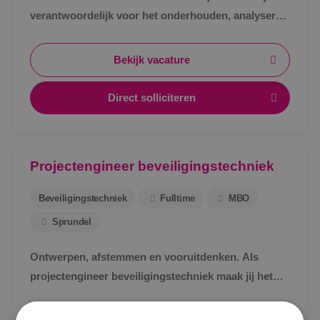
verantwoordelijk voor het onderhouden, analyseren
en verhelpen van storingen aan
beveiligingsinstallaties.
Bekijk vacature
Direct solliciteren
Projectengineer beveiligingstechniek
Beveiligingstechniek
Fulltime
MBO
Sprundel
Ontwerpen, afstemmen en vooruitdenken. Als
projectengineer beveiligingstechniek maak jij het
Locatie
verschil.
Alphen a/d Rijn