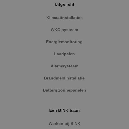
Uitgelicht
Klimaatinstallaties
WKO systeem
Energiemonitoring
Laadpalen
Alarmsysteem
Google Privacy Policy
Brandmeldinstallatie
Batterij zonnepanelen
VISITOR_PRIVACY_METADATA
5 maanden
YouTube
Een BINK baan
weken
.youtube.com
Werken bij BINK