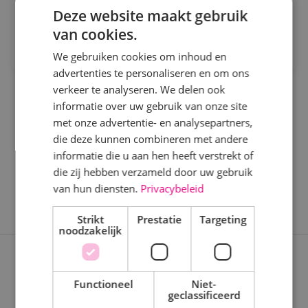
Bekijk vacature
Deze website maakt gebruik
Kaatsheuvel
van cookies.
Direct solliciteren
Sprundel
We gebruiken cookies om inhoud en
advertenties te personaliseren en om ons
Specialisme
verkeer te analyseren. We delen ook
informatie over uw gebruik van onze site
Beveiligingstechniek
met onze advertentie- en analysepartners,
Elektrotechniek
die deze kunnen combineren met andere
informatie die u aan hen heeft verstrekt of
Energietechniek
die zij hebben verzameld door uw gebruik
Staf
van hun diensten.
Privacybeleid
Werktuigbouwkunde
Strikt
Prestatie
Targeting
noodzakelijk
Uren
Expertises
Fulltime
Functioneel
Niet-
geclassificeerd
Nieuwbouwprojecten
Parttime