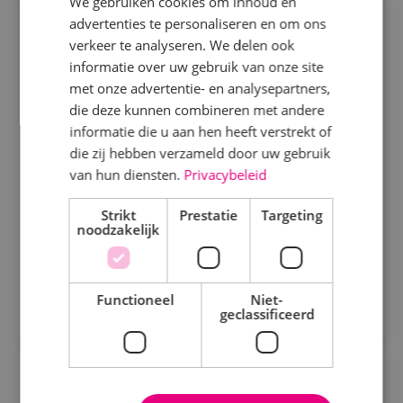
We gebruiken cookies om inhoud en
advertenties te personaliseren en om ons
Commercieel technisch adviseur
Specialisme
verkeer te analyseren. We delen ook
werktuigbouwkunde
informatie over uw gebruik van onze site
Beveiligingstechniek
met onze advertentie- en analysepartners,
Werktuigbouwkunde
Fulltime
MBO
Elektrotechniek
die deze kunnen combineren met andere
Alphen a/d Rijn
informatie die u aan hen heeft verstrekt of
Energietechniek
die zij hebben verzameld door uw gebruik
Ben jij commercieel sterk én technisch onderlegd?
Staf
van hun diensten.
Privacybeleid
Word onze commercieel technisch adviseur en help
Werktuigbouwkunde
Strikt
Prestatie
Targeting
klanten met slimme en duurzame oplossingen!
noodzakelijk
Bekijk vacature
Uren
Direct solliciteren
Fulltime
Functioneel
Niet-
geclassificeerd
Parttime
Uitvoerder werktuigbouwkunde
Opleiding