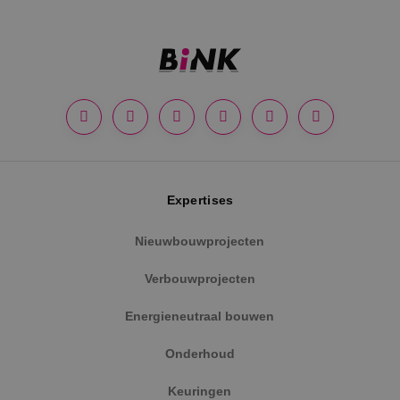
Google Privacy Policy
Expertises
Nieuwbouwprojecten
VISITOR_PRIVACY_METADATA
5 maanden
YouTube
weken
.youtube.com
Verbouwprojecten
Energieneutraal bouwen
Onderhoud
Keuringen