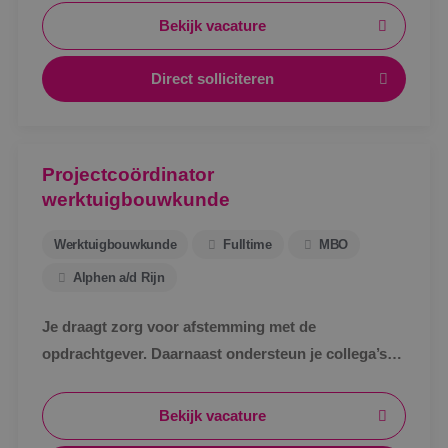
Bekijk vacature
Direct solliciteren
Projectcoördinator
werktuigbouwkunde
Werktuigbouwkunde
Fulltime
MBO
Alphen a/d Rijn
Je draagt zorg voor afstemming met de
opdrachtgever. Daarnaast ondersteun je collega’s
bij het uitwerken van een technisch bestek, het
technische ontwerp en de werkvoorbereiding voor
Bekijk vacature
de uitvoering.