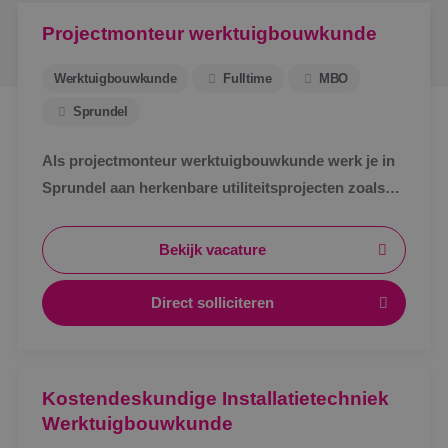
Projectmonteur werktuigbouwkunde
Werktuigbouwkunde
Fulltime
MBO
Sprundel
Als projectmonteur werktuigbouwkunde werk je in
Sprundel aan herkenbare utiliteitsprojecten zoals
zorg, bedrijven en scholen. Afwisselend werk,
zichtbaar resultaat en korte lijnen.
Bekijk vacature
Direct solliciteren
Kostendeskundige Installatietechniek
Werktuigbouwkunde