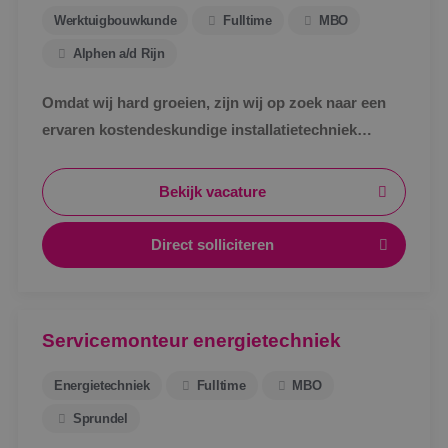
Werktuigbouwkunde
Fulltime
MBO
Alphen a/d Rijn
Omdat wij hard groeien, zijn wij op zoek naar een
ervaren kostendeskundige installatietechniek
werktuigbouwkunde ter uitbreiding van ons team.
Bekijk vacature
Direct solliciteren
Servicemonteur energietechniek
Energietechniek
Fulltime
MBO
Sprundel