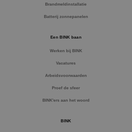
strikt noodzakelijke cookies.
Brandmeldinstallatie
Naam
Aanbieder
/
Domein
Vervaldat
Batterij zonnepanelen
PHPSESSID
Sessie
PHP.net
www.binktechniek.nl
Een BINK baan
Werken bij BINK
Vacatures
Arbeidsvoorwaarden
Proef de sfeer
BINK'ers aan het woord
Google Privacy Policy
BINK