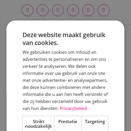
Locatie
Alphen a/d Rijn
Deze website maakt gebruik
Kaatsheuvel
Expertises
van cookies.
Sprundel
Nieuwbouwprojecten
We gebruiken cookies om inhoud en
advertenties te personaliseren en om ons
Specialisme
Verbouwprojecten
verkeer te analyseren. We delen ook
informatie over uw gebruik van onze site
Beveiligingstechniek
Energieneutraal bouwen
met onze advertentie- en analysepartners,
Elektrotechniek
die deze kunnen combineren met andere
Onderhoud
informatie die u aan hen heeft verstrekt of
Energietechniek
Keuringen
die zij hebben verzameld door uw gebruik
Staf
van hun diensten.
Privacybeleid
Werktuigbouwkunde
Disciplines
Strikt
Prestatie
Targeting
noodzakelijk