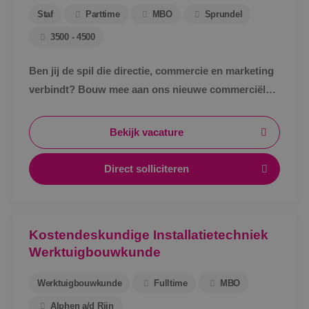
Staf
Parttime
MBO
Sprundel
3500 - 4500
Ben jij de spil die directie, commercie en marketing
verbindt? Bouw mee aan ons nieuwe commerciële
ondersteuningsteam en maak écht impact binnen
BINK.&nbsp;
Bekijk vacature
Direct solliciteren
Kostendeskundige Installatietechniek
Werktuigbouwkunde
Werktuigbouwkunde
Fulltime
MBO
Alphen a/d Rijn