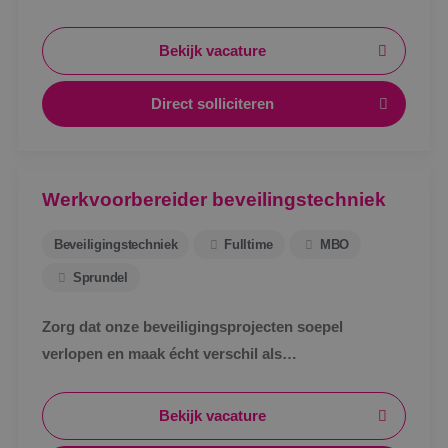
schakelt snel, werkt met een vast team en weet
waar je aan toe bent.
Bekijk vacature
Direct solliciteren
Werkvoorbereider beveilingstechniek
Beveiligingstechniek
Fulltime
MBO
Sprundel
Zorg dat onze beveiligingsprojecten soepel
verlopen en maak écht verschil als
werkvoorbereider bij BINK in Sprundel!
Bekijk vacature