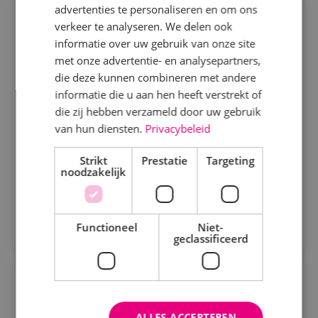
advertenties te personaliseren en om ons
Specialisme
Servicemonteur energietechniek
verkeer te analyseren. We delen ook
informatie over uw gebruik van onze site
Beveiligingstechniek
Energietechniek
Fulltime
MBO
met onze advertentie- en analysepartners,
Elektrotechniek
die deze kunnen combineren met andere
Sprundel
informatie die u aan hen heeft verstrekt of
Energietechniek
die zij hebben verzameld door uw gebruik
Jij zorgt dat installaties draaien als een zonnetje.
Staf
van hun diensten.
Privacybeleid
Vol energie, vakmanschap en werkplezier!
Werktuigbouwkunde
Strikt
Prestatie
Targeting
noodzakelijk
Bekijk vacature
Uren
Direct solliciteren
Fulltime
Functioneel
Niet-
geclassificeerd
Parttime
Projectmonteur werktuigbouwkunde
Opleiding
Werktuigbouwkunde
Fulltime
MBO
ALLES ACCEPTEREN