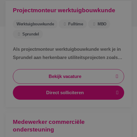
Projectmonteur werktuigbouwkunde
Werktuigbouwkunde
Fulltime
MBO
Sprundel
Als projectmonteur werktuigbouwkunde werk je in
Sprundel aan herkenbare utiliteitsprojecten zoals
zorg, bedrijven en scholen. Afwisselend werk,
zichtbaar resultaat en korte lijnen.
Bekijk vacature
Direct solliciteren
Medewerker commerciële
ondersteuning