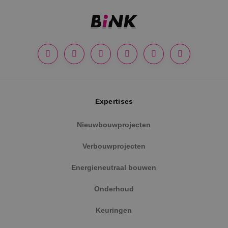
Google Privacy Policy
Expertises
Nieuwbouwprojecten
VISITOR_PRIVACY_METADATA
5 maanden
YouTube
Verbouwprojecten
weken
.youtube.com
Energieneutraal bouwen
Onderhoud
Keuringen