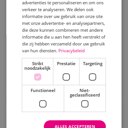
Commercieel technisch adviseur
advertenties te personaliseren en om ons
werktuigbouwkunde
Specialisme
verkeer te analyseren. We delen ook
informatie over uw gebruik van onze site
Beveiligingstechniek
Werktuigbouwkunde
Fulltime
MBO
met onze advertentie- en analysepartners,
Elektrotechniek
die deze kunnen combineren met andere
Alphen a/d Rijn
informatie die u aan hen heeft verstrekt of
Energietechniek
die zij hebben verzameld door uw gebruik
Ben jij commercieel sterk én technisch onderlegd?
Staf
van hun diensten.
Privacybeleid
Word onze commercieel technisch adviseur en help
klanten met slimme en duurzame oplossingen!
Werktuigbouwkunde
Strikt
Prestatie
Targeting
noodzakelijk
Bekijk vacature
Uren
Direct solliciteren
Fulltime
Functioneel
Niet-
geclassificeerd
Parttime
Uitvoerder werktuigbouwkunde
Opleiding
Werktuigbouwkunde
Fulltime
MBO
ALLES ACCEPTEREN