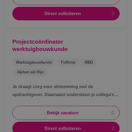
Direct solliciteren
Projectcoördinator
werktuigbouwkunde
Werktuigbouwkunde
Fulltime
MBO
Alphen a/d Rijn
Je draagt zorg voor afstemming met de
opdrachtgever. Daarnaast ondersteun je collega’s
bij het uitwerken van een technisch bestek, het
technische ontwerp en de werkvoorbereiding voor
Bekijk vacature
de uitvoering.
Direct solliciteren