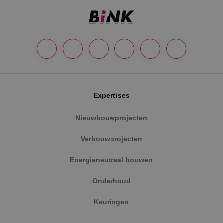
Google Privacy Policy
Expertises
Nieuwbouwprojecten
VISITOR_PRIVACY_METADATA
5 maanden
YouTube
Verbouwprojecten
weken
.youtube.com
Energieneutraal bouwen
Onderhoud
Keuringen