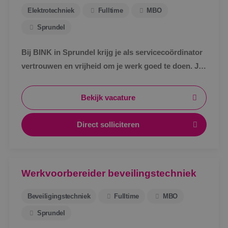
Elektrotechniek
Fulltime
MBO
Sprundel
Bij BINK in Sprundel krijg je als servicecoördinator
vertrouwen en vrijheid om je werk goed te doen. Je
schakelt snel, werkt met een vast team en weet
waar je aan toe bent.
Bekijk vacature
Direct solliciteren
Werkvoorbereider beveilingstechniek
Beveiligingstechniek
Fulltime
MBO
Sprundel