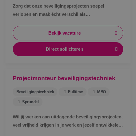
Zorg dat onze beveiligingsprojecten soepel
verlopen en maak écht verschil als
werkvoorbereider bij BINK in Sprundel!
Bekijk vacature
Direct solliciteren
Projectmonteur beveiligingstechniek
Beveiligingstechniek
Fulltime
MBO
Sprundel
Wil jij werken aan uitdagende beveiligingsprojecten,
veel vrijheid krijgen in je werk en jezelf ontwikkelen
tot specialist in een vakgebied met toekomst?