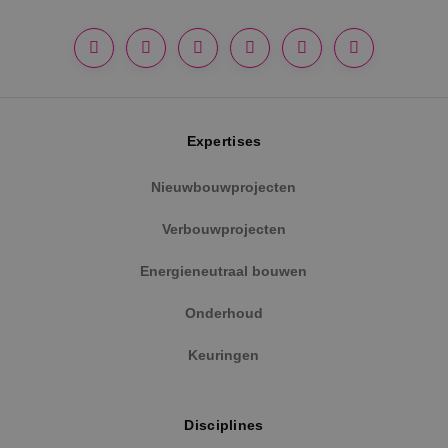
Google Privacy Policy
Expertises
Nieuwbouwprojecten
Verbouwprojecten
VISITOR_PRIVACY_METADATA
5 maanden
YouTube
weken
.youtube.com
Energieneutraal bouwen
Onderhoud
Keuringen
Disciplines