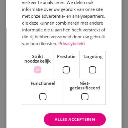
verkeer te analyseren. We delen ook
Beveiligingstechniek
Fulltime
MBO
informatie over uw gebruik van onze site
Beveiligingstechniek
Sprundel
met onze advertentie- en analysepartners,
Elektrotechniek
die deze kunnen combineren met andere
informatie die u aan hen heeft verstrekt of
Als servicemonteur of -technicus bij BINK ben je
Energietechniek
die zij hebben verzameld door uw gebruik
verantwoordelijk voor het onderhouden, analyseren
Staf
van hun diensten.
Privacybeleid
en verhelpen van storingen aan
beveiligingsinstallaties.
Werktuigbouwkunde
Bekijk vacature
Strikt
Prestatie
Targeting
noodzakelijk
Direct solliciteren
Uren
Fulltime
Functioneel
Niet-
geclassificeerd
Parttime
Projectengineer elektrotechniek
Elektrotechniek
Fulltime
MBO
Opleiding
ALLES ACCEPTEREN
Sprundel
MBO