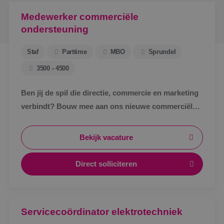
Medewerker commerciële
ondersteuning
Staf
Parttime
MBO
Sprundel
3500 - 4500
Ben jij de spil die directie, commercie en marketing
verbindt? Bouw mee aan ons nieuwe commerciële
ondersteuningsteam en maak écht impact binnen
BINK.&nbsp;
Bekijk vacature
Direct solliciteren
Servicecoördinator elektrotechniek