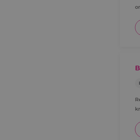
o
B
R
kr