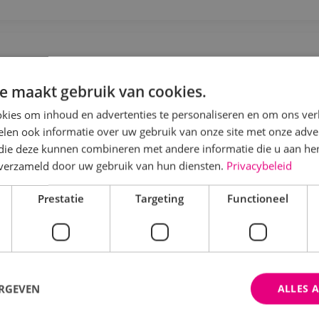
ervicemonteur beveiligingstechniek
e maakt gebruik van cookies.
Beveiligingstechniek
Fulltime
MBO
Sprunde
kies om inhoud en advertenties te personaliseren en om ons ver
len ook informatie over uw gebruik van onze site met onze adver
ls servicemonteur of -technicus bij BINK ben je veran
 die deze kunnen combineren met andere informatie die u aan hen
nalyseren en verhelpen van storingen aan beveiligingsi
n verzameld door uw gebruik van hun diensten.
Privacybeleid
Prestatie
Targeting
Functioneel
Bekijk vacature
Direct solliciteren
ERGEVEN
ALLES 
rojectengineer elektrotechniek