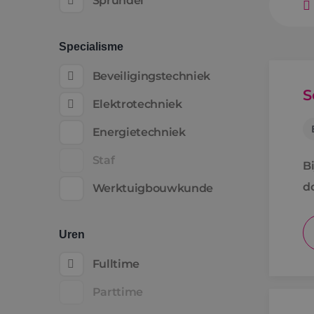
Sprundel
Specialisme
Beveiligingstechniek
S
Elektrotechniek
Energietechniek
Staf
B
d
Werktuigbouwkunde
Uren
Fulltime
Parttime