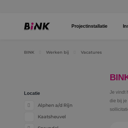
Projectinstallatie
In
BINK
Werken bij
Vacatures
BIN
Je vindt
Locatie
die bij j
Alphen a/d Rijn
sollicita
Kaatsheuvel