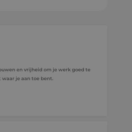
sheuvel
en a/d Rijn
e
trouwen en vrijheid om je werk goed te
raject
 waar je aan toe bent.
holen naar techniek
'ers aan het woord
idsvoorwaarden