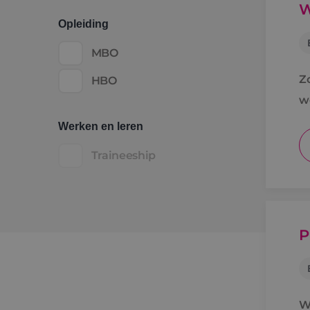
W
Opleiding
MBO
Z
HBO
w
Werken en leren
Traineeship
P
Wi