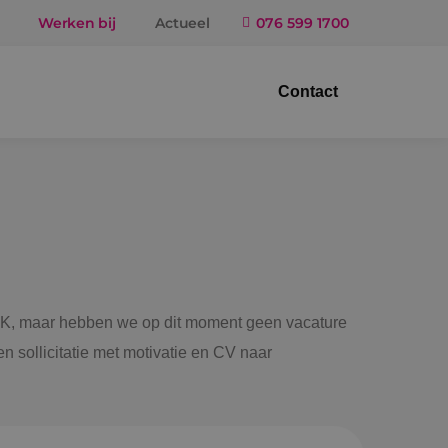
Werken bij
Actueel
076 599 1700
Contact
trotechniek
ktuigbouwkunde
iligingstechniek
gietechniek
 BINK, maar hebben we op dit moment geen vacature
n sollicitatie met motivatie en CV naar
ndel