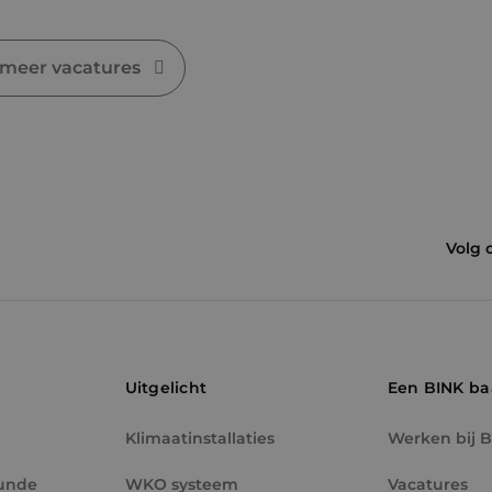
.binktechniek.nl
 meer vacatures
Volg 
Uitgelicht
Een BINK b
Klimaatinstallaties
Werken bij 
unde
WKO systeem
Vacatures