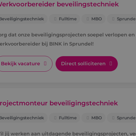
erkvoorbereider beveilingstechniek
Beveiligingstechniek
Fulltime
MBO
Sprunde
org dat onze beveiligingsprojecten soepel verlopen en 
erkvoorbereider bij BINK in Sprundel!
Bekijk vacature
Direct solliciteren
rojectmonteur beveiligingstechniek
Beveiligingstechniek
Fulltime
MBO
Sprunde
l jij werken aan uitdagende beveiligingsprojecten, veel