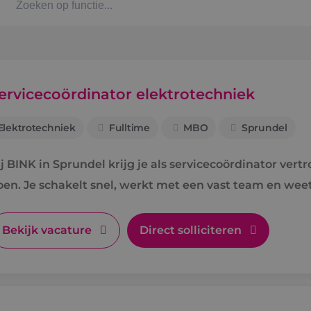
Kaat
Alph
ervicecoördinator elektrotechniek
Elektrotechniek
Fulltime
MBO
Sprundel
Stag
ij BINK in Sprundel krijg je als servicecoördinator ver
Bbl-t
oen. Je schakelt snel, werkt met een vast team en weet
Omsc
Bekijk vacature
Direct solliciteren
BINK
Arbe