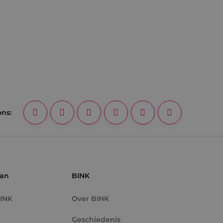
ons:
aan
BINK
BINK
Over BINK
Geschiedenis