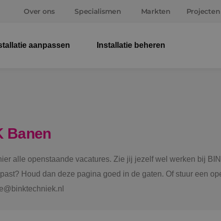
Over ons
Specialismen
Markten
Projecten
stallatie aanpassen
Installatie beheren
Elek
Wer
Beve
K Banen
Ener
 hier alle openstaande vacatures. Zie jij jezelf wel werken bij
Staf
e past? Houd dan deze pagina goed in de gaten. Of stuur een ope
tie@binktechniek.nl
Spru