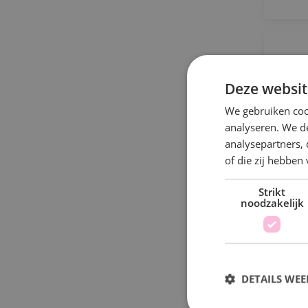
S
Deze websit
We gebruiken coo
analyseren. We de
A
analysepartners,
a
of die zij hebbe
Strikt
noodzakelijk
DETAILS WE
P