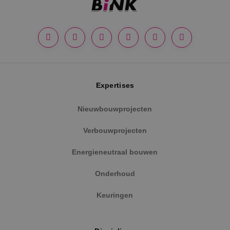
Google Privacy Policy
Expertises
Nieuwbouwprojecten
Verbouwprojecten
VISITOR_PRIVACY_METADATA
5 maanden
YouTube
weken
.youtube.com
Energieneutraal bouwen
Onderhoud
Keuringen