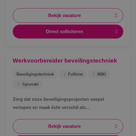
schakelt snel, werkt met een vast team en weet
waar je aan toe bent.
Bekijk vacature
Direct solliciteren
Werkvoorbereider beveilingstechniek
Beveiligingstechniek
Fulltime
MBO
Sprundel
Zorg dat onze beveiligingsprojecten soepel
verlopen en maak écht verschil als
werkvoorbereider bij BINK in Sprundel!
Bekijk vacature