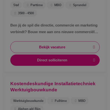
Staf
Parttime
MBO
Sprundel
3500 - 4500
Ben jij de spil die directie, commercie en marketing
verbindt? Bouw mee aan ons nieuwe commerciële
ondersteuningsteam en maak écht impact binnen
BINK.&nbsp;
Bekijk vacature
Direct solliciteren
Kostendeskundige Installatietechniek
Werktuigbouwkunde
Werktuigbouwkunde
Fulltime
MBO
Alphen a/d Rijn