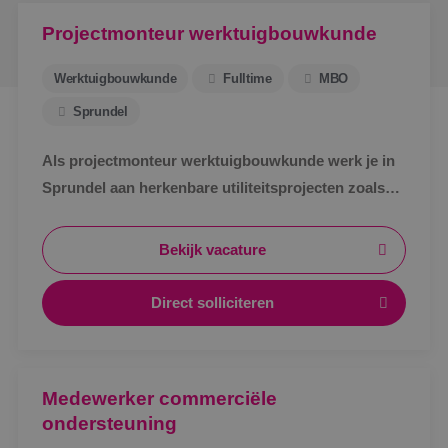
Projectmonteur werktuigbouwkunde
Werktuigbouwkunde
Fulltime
MBO
Sprundel
Als projectmonteur werktuigbouwkunde werk je in
Sprundel aan herkenbare utiliteitsprojecten zoals
zorg, bedrijven en scholen. Afwisselend werk,
zichtbaar resultaat en korte lijnen.
Bekijk vacature
Direct solliciteren
Medewerker commerciële
ondersteuning