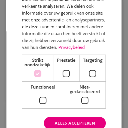
Specialisme
verkeer te analyseren. We delen ook
Servicemonteur energietechniek
informatie over uw gebruik van onze site
Beveiligingstechniek
met onze advertentie- en analysepartners,
Energietechniek
Fulltime
MBO
Elektrotechniek
die deze kunnen combineren met andere
Sprundel
informatie die u aan hen heeft verstrekt of
Energietechniek
die zij hebben verzameld door uw gebruik
Jij zorgt dat installaties draaien als een zonnetje.
Staf
van hun diensten.
Privacybeleid
Vol energie, vakmanschap en werkplezier!
Werktuigbouwkunde
Strikt
Prestatie
Targeting
noodzakelijk
Bekijk vacature
Uren
Fulltime
Functioneel
Niet-
Direct solliciteren
geclassificeerd
Parttime
Calculator werktuigbouwkunde
Opleiding
ALLES ACCEPTEREN
MBO
Werktuigbouwkunde
Kaatsheuvel, Sprundel