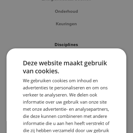
Onderhoud
Keuringen
Locatie
Disciplines
Alphen a/d Rijn
Elektrotechniek
Deze website maakt gebruik
Kaatsheuvel
van cookies.
Werktuigbouwkunde
Sprundel
We gebruiken cookies om inhoud en
Energietechniek
advertenties te personaliseren en om ons
Specialisme
verkeer te analyseren. We delen ook
Beveiligingstechniek
informatie over uw gebruik van onze site
Beveiligingstechniek
met onze advertentie- en analysepartners,
Elektrotechniek
die deze kunnen combineren met andere
Uitgelicht
informatie die u aan hen heeft verstrekt of
Energietechniek
die zij hebben verzameld door uw gebruik
Klimaatinstallaties