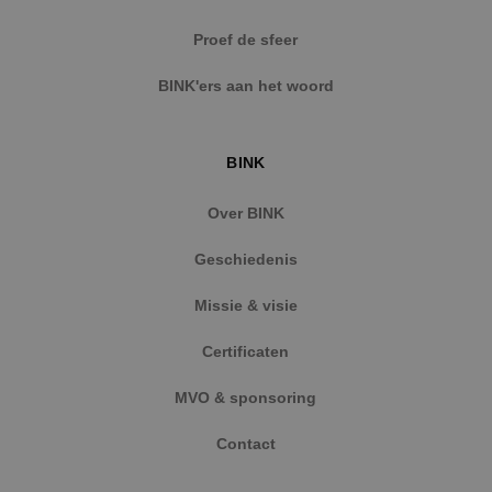
Strikt noodzakelijke cookies maken de
Proef de sfeer
kernfunctionaliteiten van de website mogelijk, zoals
gebruikersaanmelding en accountbeheer. De
BINK'ers aan het woord
website kan niet goed worden gebruikt zonder de
strikt noodzakelijke cookies.
Naam
Aanbieder
/
Domein
Vervaldat
BINK
PHPSESSID
Sessie
PHP.net
www.binktechniek.nl
Over BINK
Geschiedenis
Missie & visie
Certificaten
MVO & sponsoring
Contact