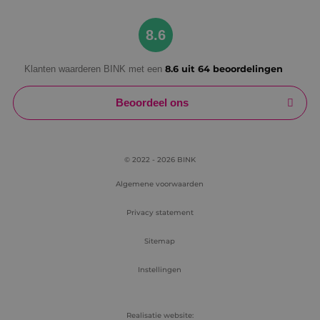
Google Privacy Policy
8.6
Klanten waarderen BINK met een
8.6 uit 64 beoordelingen
VISITOR_PRIVACY_METADATA
5 maanden
YouTube
weken
.youtube.com
Beoordeel ons
© 2022 - 2026 BINK
Algemene voorwaarden
Privacy statement
Sitemap
Instellingen
Realisatie website: