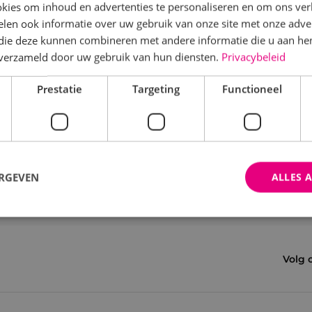
kies om inhoud en advertenties te personaliseren en om ons ver
len ook informatie over uw gebruik van onze site met onze adver
 die deze kunnen combineren met andere informatie die u aan hen
n verzameld door uw gebruik van hun diensten.
Privacybeleid
Prestatie
Targeting
Functioneel
ERGEVEN
ALLES 
trikt noodzakelijk
Prestatie
Targeting
Functioneel
Niet-geclassificee
Volg 
 cookies maken de kernfunctionaliteiten van de website mogelijk, zoals gebruikersaanm
bsite kan niet goed worden gebruikt zonder de strikt noodzakelijke cookies.
Aanbieder
/
Domein
Vervaldatum
Omschrijving