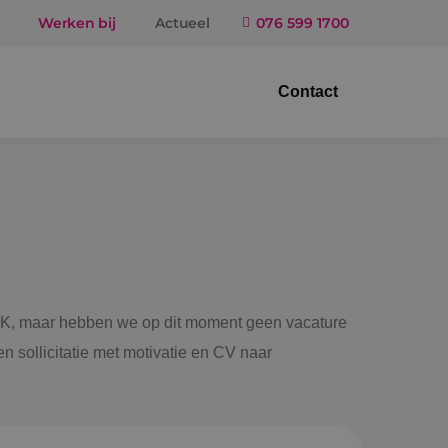
Werken bij
Actueel
076 599 1700
Contact
trotechniek
ktuigbouwkunde
iligingstechniek
gietechniek
 BINK, maar hebben we op dit moment geen vacature
n sollicitatie met motivatie en CV naar
ndel