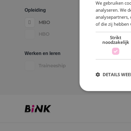
We gebruiken coo
analyseren. We de
Opleiding
analysepartners,
MBO
of die zij hebbe
HBO
Strikt
noodzakelijk
Werken en leren
Traineeship
DETAILS WE
S
Strikt noodzakelijke
accountbeheer. De we
Naam