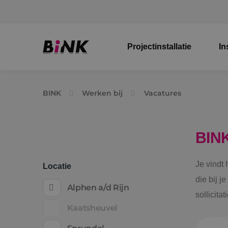
Projectinstallatie
In
BINK
Werken bij
Vacatures
BIN
Je vindt
Locatie
die bij j
Alphen a/d Rijn
sollicita
Kaatsheuvel