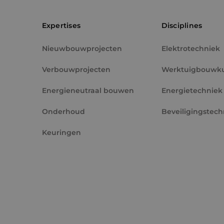
PHPSESSID
Expertises
Disciplines
Nieuwbouwprojecten
Elektrotechniek
Verbouwprojecten
Werktuigbouwk
VISITOR_PRIVACY_
Energieneutraal bouwen
Energietechniek
Onderhoud
Beveiligingstech
Keuringen
__cf_bm
CookieScriptConse