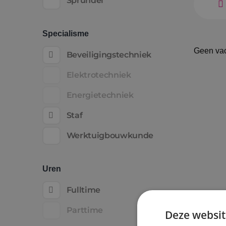
Sprundel
Specialisme
Geen va
Beveiligingstechniek
Elektrotechniek
Energietechniek
Staf
Werktuigbouwkunde
Uren
Fulltime
Parttime
Deze websit