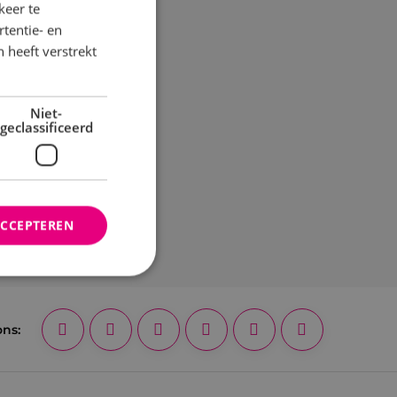
keer te
tentie- en
 heeft verstrekt
Niet-
geclassificeerd
ACCEPTEREN
rd
ons:
elding en