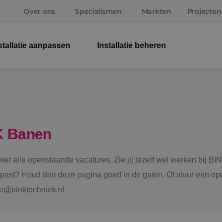
Over ons
Specialismen
Markten
Projecten
stallatie aanpassen
Installatie beheren
Elek
Wer
Beve
K Banen
Ener
 hier alle openstaande vacatures. Zie jij jezelf wel werken bij
Staf
e past? Houd dan deze pagina goed in de gaten. Of stuur een ope
tie@binktechniek.nl
Spru