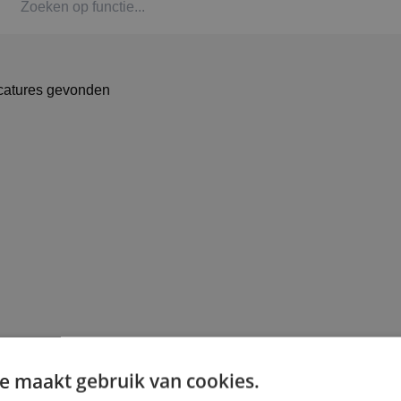
Kaat
Alph
catures gevonden
Stag
Bbl-t
Omsc
BINK
e maakt gebruik van cookies.
Arbe