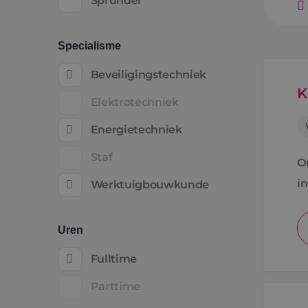
Sprundel
Specialisme
Beveiligingstechniek
K
Elektrotechniek
Energietechniek
Staf
O
i
Werktuigbouwkunde
Uren
Fulltime
Parttime