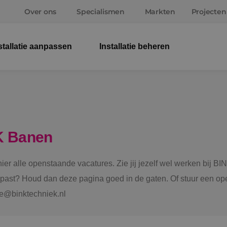
Over ons
Specialismen
Markten
Projecten
stallatie aanpassen
Installatie beheren
Elek
Wer
Beve
K Banen
Ener
 hier alle openstaande vacatures. Zie jij jezelf wel werken bij
Staf
e past? Houd dan deze pagina goed in de gaten. Of stuur een ope
tie@binktechniek.nl
Spru