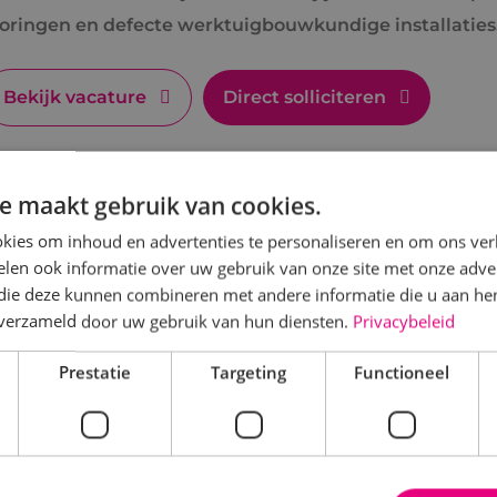
toringen en defecte werktuigbouwkundige installaties
Bekijk vacature
Direct solliciteren
e maakt gebruik van cookies.
ommercieel technisch adviseur werktu
kies om inhoud en advertenties te personaliseren en om ons ver
len ook informatie over uw gebruik van onze site met onze adver
 die deze kunnen combineren met andere informatie die u aan hen
Werktuigbouwkunde
Fulltime
MBO
Alphen a
n verzameld door uw gebruik van hun diensten.
Privacybeleid
en jij commercieel sterk én technisch onderlegd? Wo
Prestatie
Targeting
Functioneel
dviseur en help klanten met slimme en duurzame oplo
Bekijk vacature
Direct solliciteren