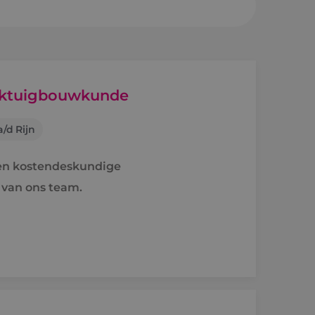
sheuvel
en a/d Rijn
erktuigbouwkunde
/d Rijn
e
ren kostendeskundige
raject
 van ons team.
holen naar techniek
'ers aan het woord
idsvoorwaarden