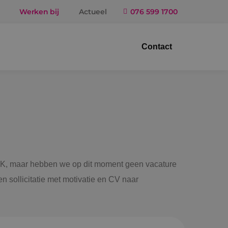
Werken bij
Actueel
076 599 1700
Contact
trotechniek
ktuigbouwkunde
iligingstechniek
gietechniek
 BINK, maar hebben we op dit moment geen vacature
n sollicitatie met motivatie en CV naar
ndel