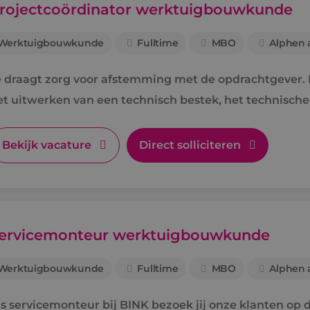
rojectcoördinator werktuigbouwkunde
Werktuigbouwkunde
Fulltime
MBO
Alphen a
e draagt zorg voor afstemming met de opdrachtgever. D
et uitwerken van een technisch bestek, het technisch
oor de uitvoering.
Bekijk vacature
Direct solliciteren
ervicemonteur werktuigbouwkunde
Werktuigbouwkunde
Fulltime
MBO
Alphen a
s servicemonteur bij BINK bezoek jij onze klanten op di