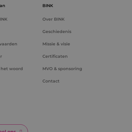
aan
BINK
tieproducten te
erteerders
BINK
Over BINK
Geschiedenis
waarden
Missie & visie
r
Certificaten
 het woord
MVO & sponsoring
Contact
el ons