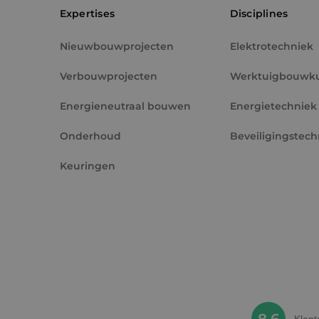
Expertises
Disciplines
_fbp
Nieuwbouwprojecten
Elektrotechniek
Verbouwprojecten
Werktuigbouwk
Energieneutraal bouwen
Energietechniek
Onderhoud
Beveiligingstech
Keuringen