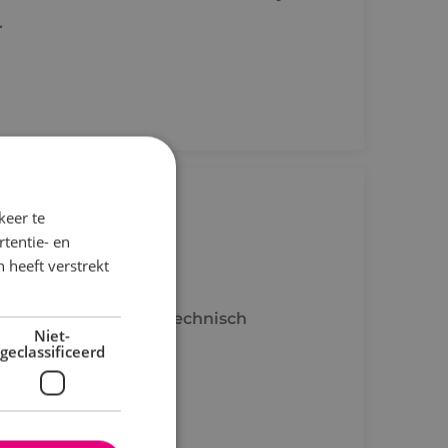
.
igbouwkunde
keer te
tentie- en
 heeft verstrekt
/d Rijn
rd onze commercieel technisch
Niet-
ssingen!
geclassificeerd