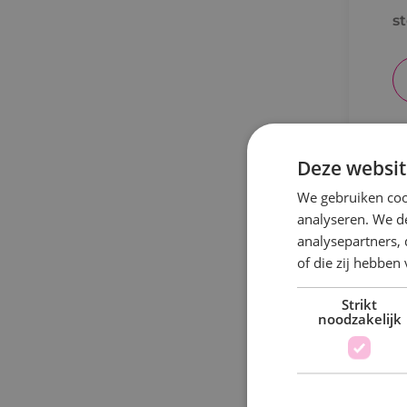
s
Deze websit
C
We gebruiken coo
analyseren. We de
analysepartners,
of die zij hebbe
B
Strikt
a
noodzakelijk