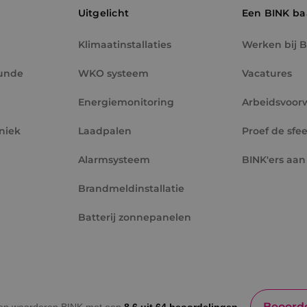
hij de genoemde website bezocht.
Uitgelicht
Een BINK b
2 maanden 4
Gebruikt door Facebook om een reeks adverten
Meta Platform
weken
leveren, zoals realtime bieden van externe adv
Inc.
.binktechniek.nl
Klimaatinstallaties
Werken bij 
unde
WKO systeem
Vacatures
Energiemonitoring
Arbeidsvoor
niek
Laadpalen
Proef de sfee
Alarmsysteem
BINK'ers aan
Brandmeldinstallatie
Batterij zonnepanelen
Beoorde