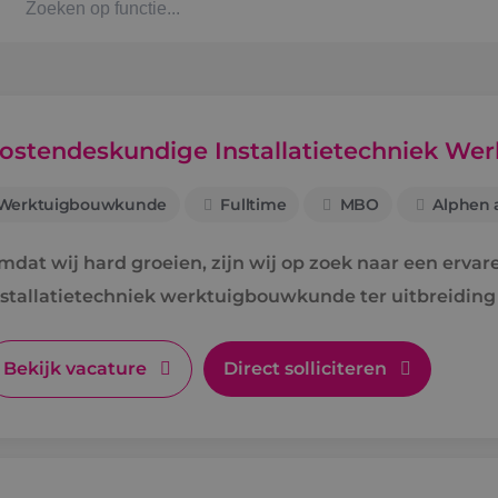
Kaat
Alph
ostendeskundige Installatietechniek W
Werktuigbouwkunde
Fulltime
MBO
Alphen a
Stag
mdat wij hard groeien, zijn wij op zoek naar een erva
Bbl-t
nstallatietechniek werktuigbouwkunde ter uitbreiding
Omsc
Bekijk vacature
Direct solliciteren
BINK
Arbe