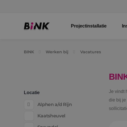
Projectinstallatie
In
BINK
Werken bij
Vacatures
BIN
Je vindt
Locatie
die bij j
Alphen a/d Rijn
sollicita
Kaatsheuvel