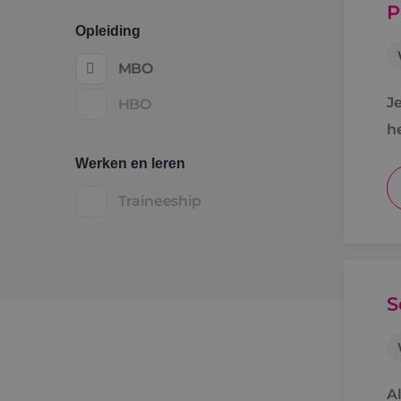
P
Opleiding
MBO
J
HBO
h
v
Werken en leren
Traineeship
S
Al