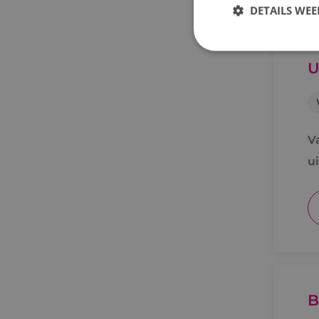
DETAILS WE
U
S
Strikt noodzakelijke
accountbeheer. De we
V
Naam
PHPSESSID
u
VISITOR_PRIVACY_
B