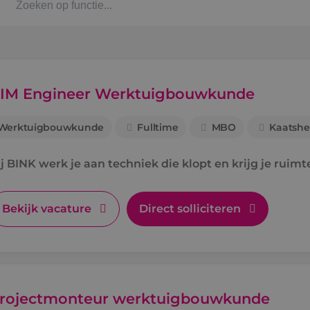
Kaat
Alph
IM Engineer Werktuigbouwkunde
Werktuigbouwkunde
Fulltime
MBO
Kaatshe
Stag
j BINK werk je aan techniek die klopt en krijg je ruimt
Bbl-t
Omsc
Bekijk vacature
Direct solliciteren
BINK
rojectmonteur werktuigbouwkunde
Arbe