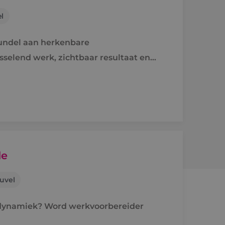
l
undel aan herkenbare
isselend werk, zichtbaar resultaat en
de
uvel
n dynamiek? Word werkvoorbereider