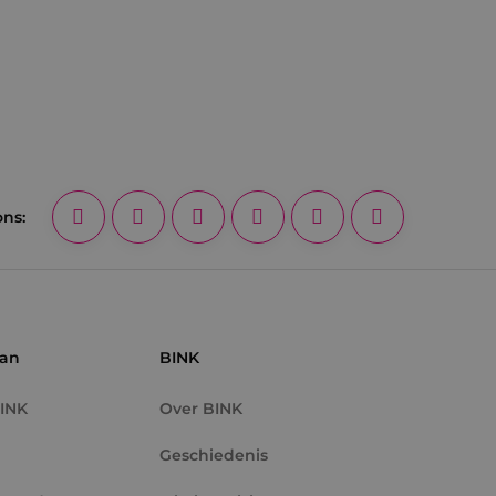
ons:
aan
BINK
BINK
Over BINK
Geschiedenis