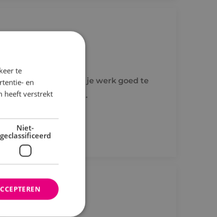
keer te
trouwen en vrijheid om je werk goed te
tentie- en
 heeft verstrekt
 waar je aan toe bent.
Niet-
geclassificeerd
ACCEPTEREN
l