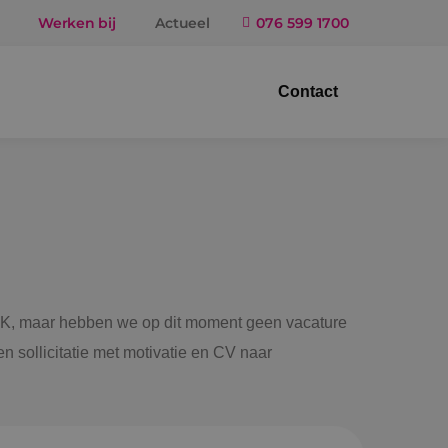
Werken bij
Actueel
076 599 1700
Contact
trotechniek
ktuigbouwkunde
iligingstechniek
gietechniek
 BINK, maar hebben we op dit moment geen vacature
n sollicitatie met motivatie en CV naar
ndel