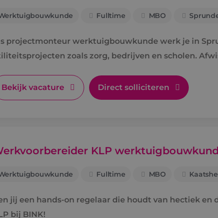
Werktuigbouwkunde
Fulltime
MBO
Sprunde
ls projectmonteur werktuigbouwkunde werk je in Spr
iliteitsprojecten zoals zorg, bedrijven en scholen. Afw
rte lijnen.
Bekijk vacature
Direct solliciteren
erkvoorbereider KLP werktuigbouwkun
Werktuigbouwkunde
Fulltime
MBO
Kaatshe
en jij een hands-on regelaar die houdt van hectiek e
LP bij BINK!