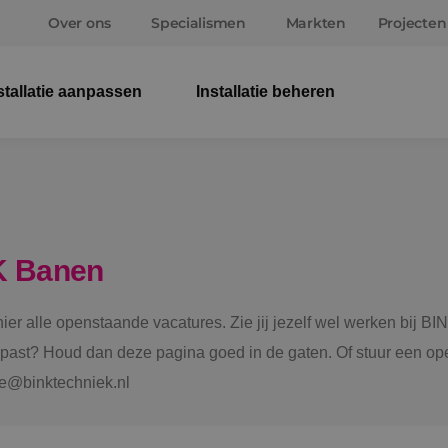
Over ons
Specialismen
Markten
Projecten
stallatie aanpassen
Installatie beheren
Elek
Wer
Beve
K Banen
Ener
 hier alle openstaande vacatures. Zie jij jezelf wel werken bij
Staf
e past? Houd dan deze pagina goed in de gaten. Of stuur een ope
tie@binktechniek.nl
Spru