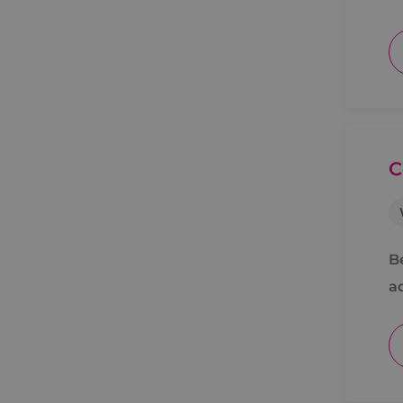
C
B
a