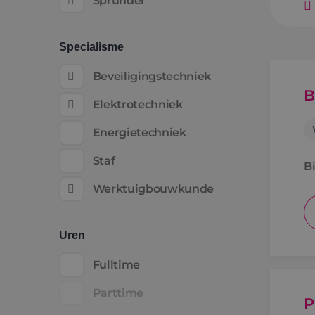
Sprundel
Specialisme
Beveiligingstechniek
B
Elektrotechniek
Energietechniek
Staf
Bi
Werktuigbouwkunde
Uren
Fulltime
Parttime
P