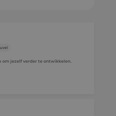
sheuvel
en a/d Rijn
uvel
e
e om jezelf verder te ontwikkelen.
raject
holen naar techniek
'ers aan het woord
idsvoorwaarden