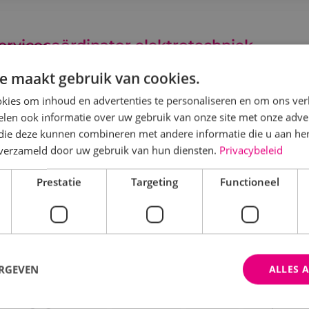
ervicecoördinator elektrotechniek
e maakt gebruik van cookies.
Elektrotechniek
Fulltime
MBO
Sprundel
kies om inhoud en advertenties te personaliseren en om ons ver
ij BINK in Sprundel krijg je als servicecoördinator ver
len ook informatie over uw gebruik van onze site met onze adver
 die deze kunnen combineren met andere informatie die u aan hen
oen. Je schakelt snel, werkt met een vast team en weet
n verzameld door uw gebruik van hun diensten.
Privacybeleid
Bekijk vacature
Direct solliciteren
Prestatie
Targeting
Functioneel
erkvoorbereider beveilingstechniek
ERGEVEN
ALLES 
Beveiligingstechniek
Fulltime
MBO
Sprunde