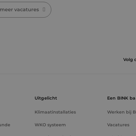
 meer vacatures
Volg 
Uitgelicht
Een BINK b
Klimaatinstallaties
Werken bij 
unde
WKO systeem
Vacatures