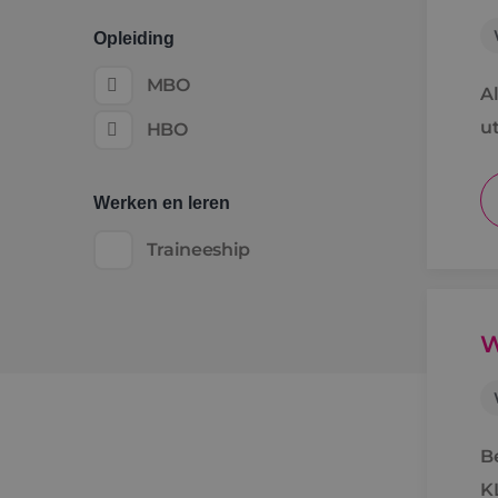
Opleiding
MBO
A
ut
HBO
ko
Werken en leren
Traineeship
W
B
K