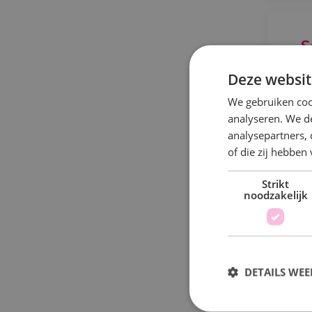
S
Deze websit
We gebruiken coo
B
analyseren. We de
analysepartners,
d
of die zij hebbe
Strikt
noodzakelijk
W
DETAILS WE