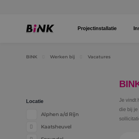
Projectinstallatie
In
BINK
Werken bij
Vacatures
BIN
Je vindt
Locatie
die bij j
Alphen a/d Rijn
sollicita
Kaatsheuvel