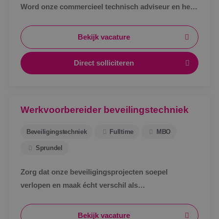
Word onze commercieel technisch adviseur en help
klanten met slimme en duurzame oplossingen!
Bekijk vacature
Direct solliciteren
Werkvoorbereider beveilingstechniek
Beveiligingstechniek
Fulltime
MBO
Sprundel
Zorg dat onze beveiligingsprojecten soepel
verlopen en maak écht verschil als
werkvoorbereider bij BINK in Sprundel!
Bekijk vacature