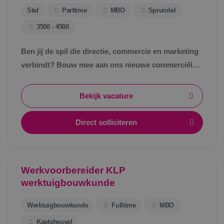
Staf
Parttime
MBO
Sprundel
3500 - 4500
Ben jij de spil die directie, commercie en marketing
verbindt? Bouw mee aan ons nieuwe commerciële
ondersteuningsteam en maak écht impact binnen
BINK.&nbsp;
Bekijk vacature
Direct solliciteren
Werkvoorbereider KLP
werktuigbouwkunde
Werktuigbouwkunde
Fulltime
MBO
Kaatsheuvel