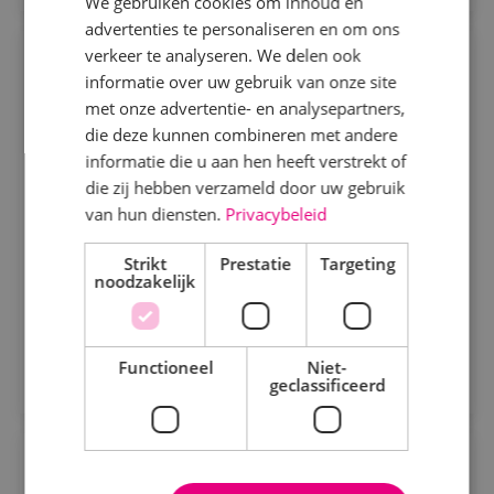
We gebruiken cookies om inhoud en
advertenties te personaliseren en om ons
Specialisme
verkeer te analyseren. We delen ook
Projectmonteur werktuigbouwkunde
informatie over uw gebruik van onze site
Beveiligingstechniek
met onze advertentie- en analysepartners,
Werktuigbouwkunde
Fulltime
MBO
Elektrotechniek
die deze kunnen combineren met andere
Sprundel
informatie die u aan hen heeft verstrekt of
Energietechniek
die zij hebben verzameld door uw gebruik
Wij zoeken gemotiveerde projectmonteurs. Je hebt
Staf
van hun diensten.
Privacybeleid
oog voor detail en streeft naar de hoogste kwaliteit.
Werktuigbouwkunde
Strikt
Prestatie
Targeting
noodzakelijk
Bekijk vacature
Uren
Direct solliciteren
Fulltime
Functioneel
Niet-
geclassificeerd
Parttime
Servicemonteur beveiligingstechniek
Opleiding