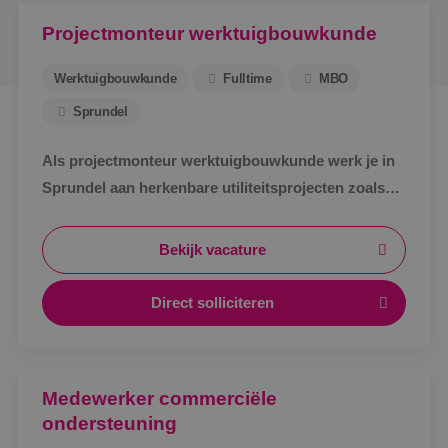
Projectmonteur werktuigbouwkunde
Werktuigbouwkunde
Fulltime
MBO
Sprundel
Als projectmonteur werktuigbouwkunde werk je in
Sprundel aan herkenbare utiliteitsprojecten zoals
zorg, bedrijven en scholen. Afwisselend werk,
zichtbaar resultaat en korte lijnen.
Bekijk vacature
Direct solliciteren
Medewerker commerciële
ondersteuning