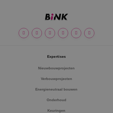
Google Privacy Policy
Expertises
Nieuwbouwprojecten
VISITOR_PRIVACY_METADATA
5 maanden
YouTube
weken
.youtube.com
Verbouwprojecten
Energieneutraal bouwen
Onderhoud
Keuringen