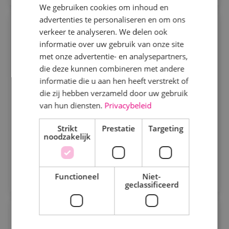
We gebruiken cookies om inhoud en
advertenties te personaliseren en om ons
Specialisme
Servicemonteur werktuigbouwkunde
verkeer te analyseren. We delen ook
informatie over uw gebruik van onze site
Beveiligingstechniek
Werktuigbouwkunde
Fulltime
MBO
met onze advertentie- en analysepartners,
Elektrotechniek
die deze kunnen combineren met andere
Alphen a/d Rijn, Kaatsheuvel, Sprundel
informatie die u aan hen heeft verstrekt of
Energietechniek
die zij hebben verzameld door uw gebruik
Als servicemonteur bij BINK bezoek jij onze klanten
Staf
van hun diensten.
Privacybeleid
op diverse locaties. Je komt in actie bij storingen en
Werktuigbouwkunde
defecte werktuigbouwkundige installaties.
Strikt
Prestatie
Targeting
noodzakelijk
Bekijk vacature
Uren
Direct solliciteren
Fulltime
Functioneel
Niet-
geclassificeerd
Parttime
Projectcoördinator
Opleiding