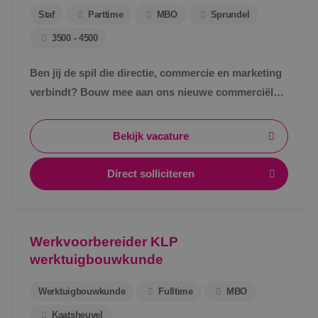
Staf
Parttime
MBO
Sprundel
3500 - 4500
Ben jij de spil die directie, commercie en marketing
verbindt? Bouw mee aan ons nieuwe commerciële
ondersteuningsteam en maak écht impact binnen
BINK.&nbsp;
Bekijk vacature
Direct solliciteren
Werkvoorbereider KLP
werktuigbouwkunde
Werktuigbouwkunde
Fulltime
MBO
Kaatsheuvel