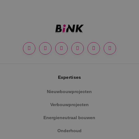
Google Privacy Policy
Expertises
Nieuwbouwprojecten
VISITOR_PRIVACY_METADATA
5 maanden
YouTube
weken
.youtube.com
Verbouwprojecten
Energieneutraal bouwen
Onderhoud