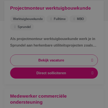
Projectmonteur werktuigbouwkunde
Werktuigbouwkunde
Fulltime
MBO
Sprundel
Als projectmonteur werktuigbouwkunde werk je in
Sprundel aan herkenbare utiliteitsprojecten zoals
zorg, bedrijven en scholen. Afwisselend werk,
zichtbaar resultaat en korte lijnen.
Bekijk vacature
Direct solliciteren
Medewerker commerciële
ondersteuning