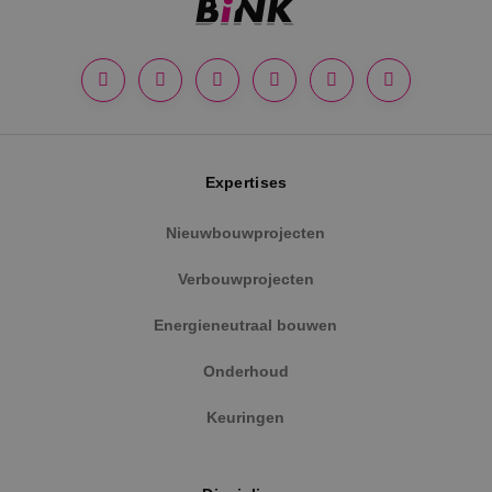
Google Privacy Policy
Expertises
Nieuwbouwprojecten
Verbouwprojecten
VISITOR_PRIVACY_METADATA
5 maanden
YouTube
weken
.youtube.com
Energieneutraal bouwen
Onderhoud
Keuringen