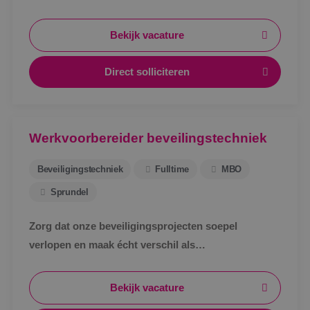
schakelt snel, werkt met een vast team en weet
waar je aan toe bent.
Bekijk vacature
Direct solliciteren
Werkvoorbereider beveilingstechniek
Beveiligingstechniek
Fulltime
MBO
Sprundel
Zorg dat onze beveiligingsprojecten soepel
verlopen en maak écht verschil als
werkvoorbereider bij BINK in Sprundel!
Bekijk vacature