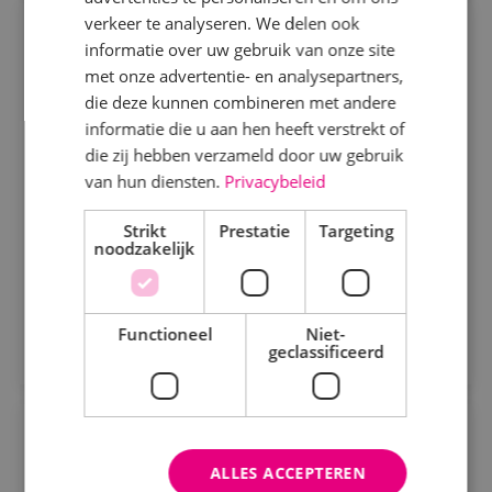
Specialisme
verkeer te analyseren. We delen ook
Projectmonteur werktuigbouwkunde
informatie over uw gebruik van onze site
Beveiligingstechniek
met onze advertentie- en analysepartners,
Werktuigbouwkunde
Fulltime
MBO
Elektrotechniek
die deze kunnen combineren met andere
Sprundel
informatie die u aan hen heeft verstrekt of
Energietechniek
die zij hebben verzameld door uw gebruik
Wij zoeken gemotiveerde projectmonteurs. Je hebt
Staf
van hun diensten.
Privacybeleid
oog voor detail en streeft naar de hoogste kwaliteit.
Werktuigbouwkunde
Strikt
Prestatie
Targeting
noodzakelijk
Bekijk vacature
Uren
Fulltime
Functioneel
Niet-
Direct solliciteren
geclassificeerd
Parttime
Traineeship elektrotechniek
Opleiding
ALLES ACCEPTEREN
MBO
Elektrotechniek
MBO
Sprundel