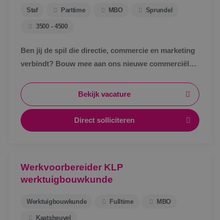
Staf
Parttime
MBO
Sprundel
3500 - 4500
Ben jij de spil die directie, commercie en marketing
verbindt? Bouw mee aan ons nieuwe commerciële
ondersteuningsteam en maak écht impact binnen
BINK.&nbsp;
Bekijk vacature
Direct solliciteren
Werkvoorbereider KLP
werktuigbouwkunde
Werktuigbouwkunde
Fulltime
MBO
Kaatsheuvel