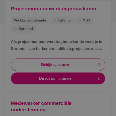
Projectmonteur werktuigbouwkunde
Werktuigbouwkunde
Fulltime
MBO
Sprundel
Als projectmonteur werktuigbouwkunde werk je in
Sprundel aan herkenbare utiliteitsprojecten zoals
zorg, bedrijven en scholen. Afwisselend werk,
zichtbaar resultaat en korte lijnen.
Bekijk vacature
Direct solliciteren
Medewerker commerciële
ondersteuning