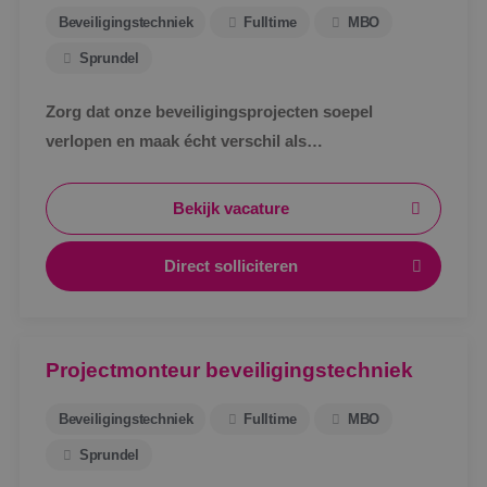
Beveiligingstechniek
Fulltime
MBO
Sprundel
Zorg dat onze beveiligingsprojecten soepel
verlopen en maak écht verschil als
werkvoorbereider bij BINK in Sprundel!
Bekijk vacature
Direct solliciteren
Projectmonteur beveiligingstechniek
Beveiligingstechniek
Fulltime
MBO
Sprundel