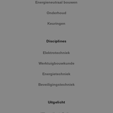
Functioneel
Niet-geclassificeerd
Energieneutraal bouwen
Strikt noodzakelijke cookies maken de
Onderhoud
kernfunctionaliteiten van de website mogelijk, zoals
gebruikersaanmelding en accountbeheer. De
website kan niet goed worden gebruikt zonder de
Keuringen
strikt noodzakelijke cookies.
Naam
Aanbieder
/
Domein
Vervaldat
PHPSESSID
Sessie
Disciplines
PHP.net
www.binktechniek.nl
Elektrotechniek
Werktuigbouwkunde
Energietechniek
Beveiligingstechniek
Uitgelicht