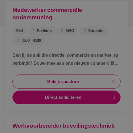
Medewerker commerciële
ondersteuning
Staf
Parttime
MBO
Sprundel
3500 - 4500
Ben jij de spil die directie, commercie en marketing
verbindt? Bouw mee aan ons nieuwe commerciële
ondersteuningsteam en maak écht impact binnen
BINK.&nbsp;
Bekijk vacature
Direct solliciteren
Werkvoorbereider beveilingstechniek