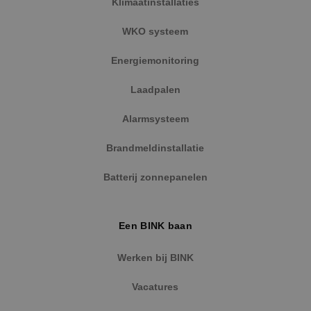
Klimaatinstallaties
Google Privacy Policy
WKO systeem
Energiemonitoring
VISITOR_PRIVACY_METADATA
5 maanden
YouTube
Laadpalen
weken
.youtube.com
Alarmsysteem
Brandmeldinstallatie
Batterij zonnepanelen
Een BINK baan
Werken bij BINK
Vacatures