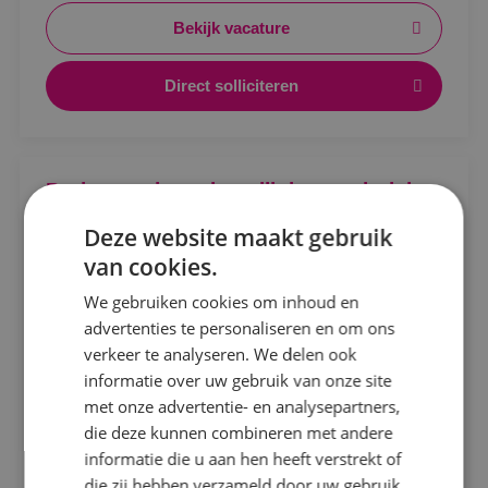
beveiligingsinstallaties.
Bekijk vacature
Direct solliciteren
Locatie
Projectengineer beveiligingstechniek
Alphen a/d Rijn
Deze website maakt gebruik
Kaatsheuvel
Beveiligingstechniek
Fulltime
MBO
van cookies.
Sprundel
Sprundel
We gebruiken cookies om inhoud en
advertenties te personaliseren en om ons
Ontwerpen, afstemmen en vooruitdenken. Als
Specialisme
verkeer te analyseren. We delen ook
projectengineer beveiligingstechniek maak jij het
informatie over uw gebruik van onze site
Beveiligingstechniek
verschil.
met onze advertentie- en analysepartners,
Bekijk vacature
Elektrotechniek
die deze kunnen combineren met andere
informatie die u aan hen heeft verstrekt of
Energietechniek
die zij hebben verzameld door uw gebruik
Direct solliciteren