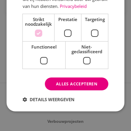
Staf
van hun diensten.
Privacybeleid
Werktuigbouwkunde
Strikt
Prestatie
Targeting
noodzakelijk
Uren
Fulltime
Functioneel
Niet-
geclassificeerd
Parttime
Opleiding
ALLES ACCEPTEREN
MBO
Expertises
HBO
DETAILS WEERGEVEN
Nieuwbouwprojecten
Werken en leren
Verbouwprojecten
Strikt noodzakelijk
Prestatie
Targeting
Traineeship