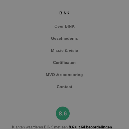
BINK
Over BINK
Geschiedenis
Missie & visie
Google Privacy Policy
Certificaten
MVO & sponsoring
VISITOR_PRIVACY_METADATA
5 maanden
YouTube
Contact
weken
.youtube.com
8.6
Klanten waarderen BINK met een
8.6 uit 64 beoordelingen