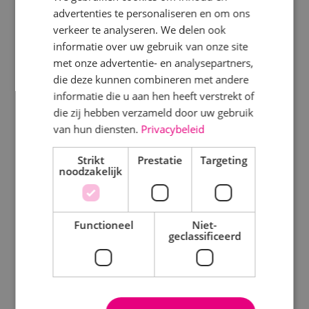
advertenties te personaliseren en om ons
Specialisme
verkeer te analyseren. We delen ook
Disciplines
informatie over uw gebruik van onze site
Beveiligingstechniek
met onze advertentie- en analysepartners,
Elektrotechniek
Elektrotechniek
die deze kunnen combineren met andere
Werktuigbouwkunde
informatie die u aan hen heeft verstrekt of
Energietechniek
die zij hebben verzameld door uw gebruik
Energietechniek
Staf
van hun diensten.
Privacybeleid
Beveiligingstechniek
Werktuigbouwkunde
Strikt
Prestatie
Targeting
noodzakelijk
Uren
Uitgelicht
Fulltime
Functioneel
Niet-
Klimaatinstallaties
geclassificeerd
Parttime
WKO systeem
Energiemonitoring
Opleiding