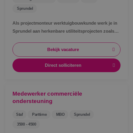
Sprundel
Als projectmonteur werktuigbouwkunde werk je in
Sprundel aan herkenbare utiliteitsprojecten zoals
zorg, bedrijven en scholen. Afwisselend werk,
zichtbaar resultaat en korte lijnen.
Bekijk vacature
Direct solliciteren
Medewerker commerciële
ondersteuning
Staf
Parttime
MBO
Sprundel
3500 - 4500