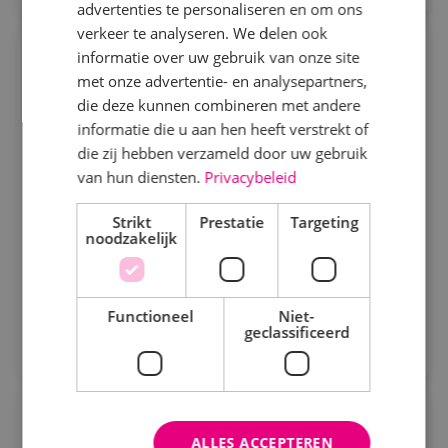
advertenties te personaliseren en om ons
Specialisme
verkeer te analyseren. We delen ook
informatie over uw gebruik van onze site
Projectmonteur beveiligingstechniek
Beveiligingstechniek
met onze advertentie- en analysepartners,
Elektrotechniek
die deze kunnen combineren met andere
Beveiligingstechniek
Fulltime
MBO
informatie die u aan hen heeft verstrekt of
Energietechniek
Sprundel
die zij hebben verzameld door uw gebruik
Staf
van hun diensten.
Privacybeleid
Wil jij werken aan uitdagende beveiligingsprojecten,
Werktuigbouwkunde
veel vrijheid krijgen in je werk en jezelf ontwikkelen
Strikt
Prestatie
Targeting
noodzakelijk
tot specialist in een vakgebied met toekomst?
Uren
Bekijk vacature
Fulltime
Functioneel
Niet-
Direct solliciteren
geclassificeerd
Parttime
Opleiding
Calculator werktuigbouwkunde
ALLES ACCEPTEREN