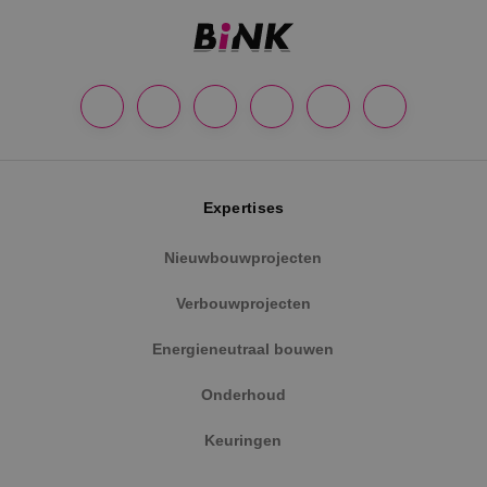
Google Privacy Policy
Expertises
Nieuwbouwprojecten
VISITOR_PRIVACY_METADATA
5 maanden
YouTube
Verbouwprojecten
weken
.youtube.com
Energieneutraal bouwen
Onderhoud
Keuringen