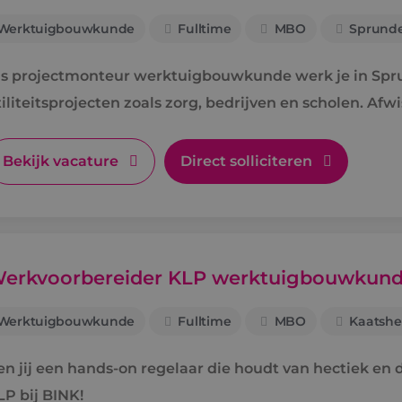
Werktuigbouwkunde
Fulltime
MBO
Sprunde
ls projectmonteur werktuigbouwkunde werk je in Spr
iliteitsprojecten zoals zorg, bedrijven en scholen. Afw
rte lijnen.
Bekijk vacature
Direct solliciteren
erkvoorbereider KLP werktuigbouwkun
Werktuigbouwkunde
Fulltime
MBO
Kaatshe
en jij een hands-on regelaar die houdt van hectiek e
LP bij BINK!