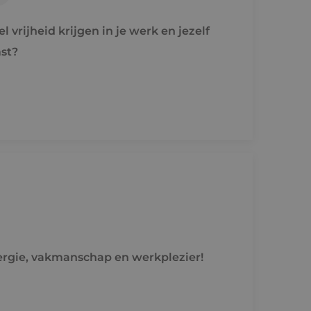
rd
 vrijheid krijgen in je werk en jezelf
elding en
st?
ties op basis van de
r voor algemene
m variabelen van
n. Het is normaal
nereerd nummer,
fiek zijn voor de
s het behouden van
bruiker tussen
de toestemming van
or hun interactie
streert gegevens over
 met betrekking tot
stellingen, zodat
teerd in
energie, vakmanschap en werkplezier!
nderscheid te
t is gunstig voor
en te kunnen maken
e.