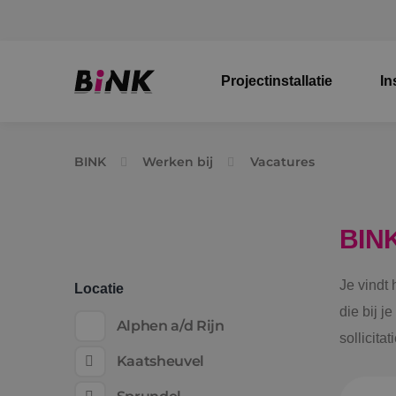
Projectinstallatie
In
BINK
Werken bij
Vacatures
BIN
Je vindt
Locatie
die bij j
Alphen a/d Rijn
sollicita
Kaatsheuvel