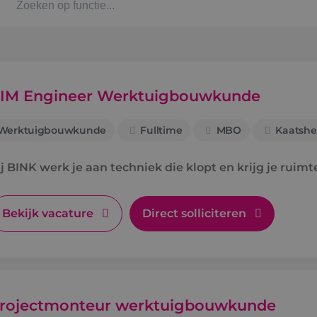
Kaat
Alph
IM Engineer Werktuigbouwkunde
Werktuigbouwkunde
Fulltime
MBO
Kaatshe
Stag
j BINK werk je aan techniek die klopt en krijg je ruimt
Bbl-t
Omsc
Bekijk vacature
Direct solliciteren
BINK
rojectmonteur werktuigbouwkunde
Arbe