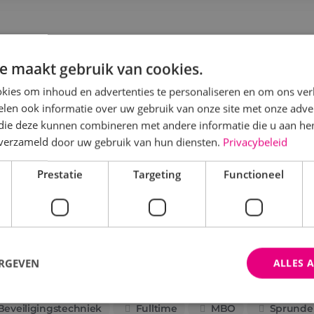
erkvoorbereider beveilingstechniek
e maakt gebruik van cookies.
Beveiligingstechniek
Fulltime
MBO
Sprunde
kies om inhoud en advertenties te personaliseren en om ons ver
len ook informatie over uw gebruik van onze site met onze adver
org dat onze beveiligingsprojecten soepel verlopen en 
 die deze kunnen combineren met andere informatie die u aan hen
erkvoorbereider bij BINK in Sprundel!
n verzameld door uw gebruik van hun diensten.
Privacybeleid
Prestatie
Targeting
Functioneel
Bekijk vacature
Direct solliciteren
ERGEVEN
ALLES 
rojectmonteur beveiligingstechniek
Beveiligingstechniek
Fulltime
MBO
Sprunde