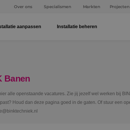
Over ons
Specialismen
Markten
Projecten
stallatie aanpassen
Installatie beheren
Elek
Wer
Beve
K Banen
Ener
 hier alle openstaande vacatures. Zie jij jezelf wel werken bij
Staf
e past? Houd dan deze pagina goed in de gaten. Of stuur een ope
tie@binktechniek.nl
Spru