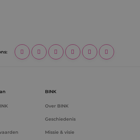
ons:
aan
BINK
BINK
Over BINK
Geschiedenis
waarden
Missie & visie