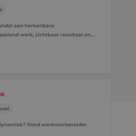
l
undel aan herkenbare
isselend werk, zichtbaar resultaat en
de
uvel
n dynamiek? Word werkvoorbereider