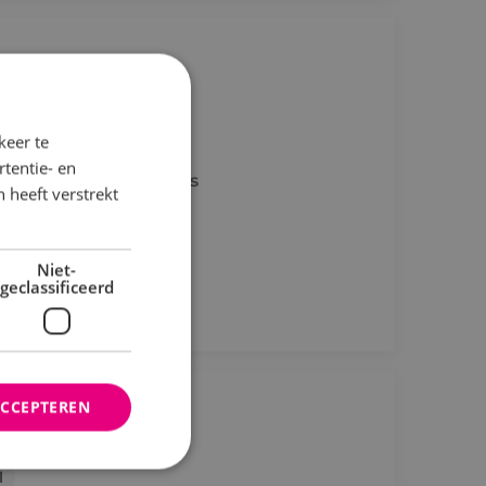
l
keer te
tentie- en
maak écht verschil als
 heeft verstrekt
Niet-
geclassificeerd
ACCEPTEREN
l