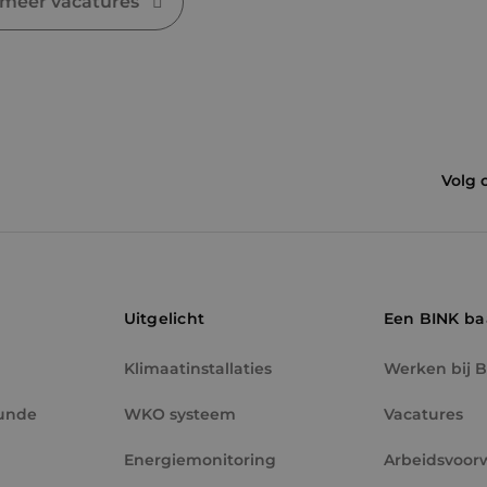
 meer vacatures
Volg 
Uitgelicht
Een BINK b
Klimaatinstallaties
Werken bij 
unde
WKO systeem
Vacatures
Energiemonitoring
Arbeidsvoor