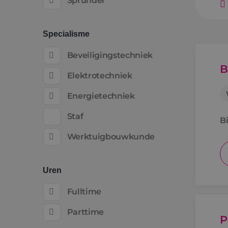
Sprundel
Specialisme
Beveiligingstechniek
B
Elektrotechniek
Energietechniek
Staf
Bi
Werktuigbouwkunde
Uren
Fulltime
Parttime
P