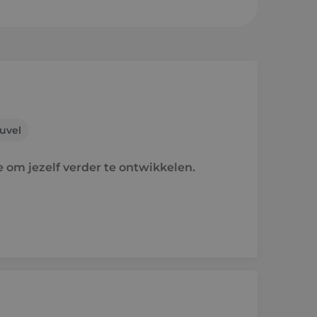
sheuvel
en a/d Rijn
uvel
e
e om jezelf verder te ontwikkelen.
raject
holen naar techniek
'ers aan het woord
idsvoorwaarden