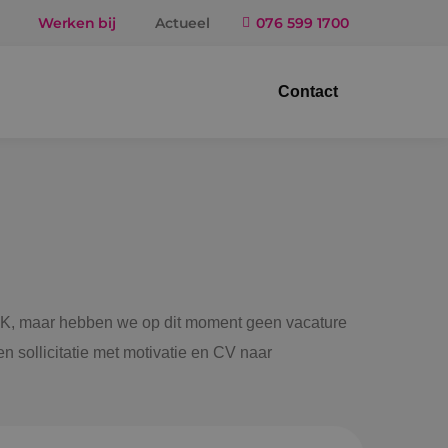
Werken bij
Actueel
076 599 1700
Contact
trotechniek
ktuigbouwkunde
iligingstechniek
gietechniek
 BINK, maar hebben we op dit moment geen vacature
n sollicitatie met motivatie en CV naar
ndel