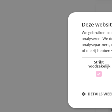
W
Deze websit
We gebruiken coo
analyseren. We de
Z
analysepartners,
w
of die zij hebbe
Strikt
noodzakelijk
DETAILS WE
P