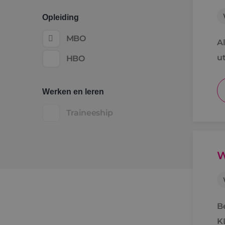
Opleiding
MBO
A
ut
HBO
ko
Werken en leren
Traineeship
W
B
K