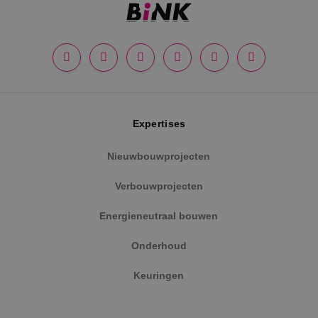
Google Privacy Policy
Expertises
Nieuwbouwprojecten
Verbouwprojecten
VISITOR_PRIVACY_METADATA
5 maanden
YouTube
weken
.youtube.com
Energieneutraal bouwen
Onderhoud
Keuringen