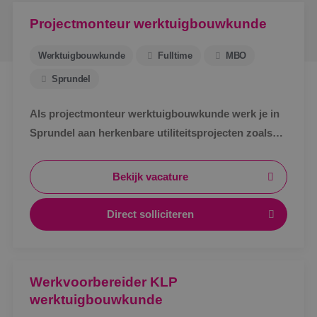
Projectmonteur werktuigbouwkunde
Werktuigbouwkunde
Fulltime
MBO
Sprundel
Als projectmonteur werktuigbouwkunde werk je in
Sprundel aan herkenbare utiliteitsprojecten zoals
zorg, bedrijven en scholen. Afwisselend werk,
zichtbaar resultaat en korte lijnen.
Bekijk vacature
Direct solliciteren
Werkvoorbereider KLP
werktuigbouwkunde