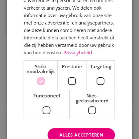
advertenties te personaliseren en om ons
Servicemonteur werktuigbouwkunde
Specialisme
verkeer te analyseren. We delen ook
informatie over uw gebruik van onze site
Werktuigbouwkunde
Beveiligingstechniek
Fulltime
MBO
met onze advertentie- en analysepartners,
Alphen a/d Rijn, Kaatsheuvel, Sprundel
Elektrotechniek
die deze kunnen combineren met andere
informatie die u aan hen heeft verstrekt of
Energietechniek
Als servicemonteur bij BINK bezoek jij onze klanten
die zij hebben verzameld door uw gebruik
op diverse locaties. Je komt in actie bij storingen en
Staf
van hun diensten.
Privacybeleid
defecte werktuigbouwkundige installaties.
Werktuigbouwkunde
Strikt
Prestatie
Targeting
Bekijk vacature
noodzakelijk
Uren
Direct solliciteren
Fulltime
Functioneel
Niet-
geclassificeerd
Parttime
Uitvoerder Werktuigbouwkunde
Opleiding
Werktuigbouwkunde
Fulltime
MBO
ALLES ACCEPTEREN
MBO