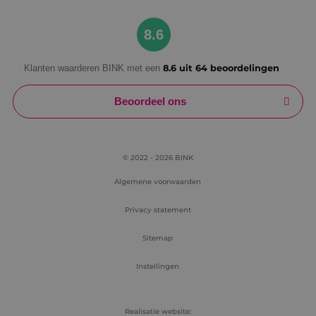
Google Privacy Policy
8.6
Klanten waarderen BINK met een
8.6 uit 64 beoordelingen
VISITOR_PRIVACY_METADATA
5 maanden
YouTube
weken
.youtube.com
Beoordeel ons
© 2022 - 2026 BINK
Algemene voorwaarden
Privacy statement
Sitemap
Instellingen
Realisatie website: