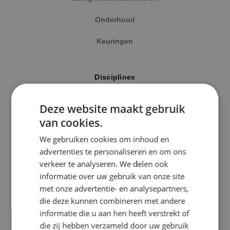
Onderhoud
Keuringen
Locatie
Disciplines
Alphen a/d Rijn
Elektrotechniek
Deze website maakt gebruik
Kaatsheuvel
van cookies.
Werktuigbouwkunde
Sprundel
We gebruiken cookies om inhoud en
Energietechniek
advertenties te personaliseren en om ons
Specialisme
verkeer te analyseren. We delen ook
Beveiligingstechniek
informatie over uw gebruik van onze site
Beveiligingstechniek
met onze advertentie- en analysepartners,
Elektrotechniek
die deze kunnen combineren met andere
Uitgelicht
informatie die u aan hen heeft verstrekt of
Energietechniek
die zij hebben verzameld door uw gebruik
Klimaatinstallaties