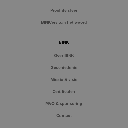
Strikt noodzakelijke cookies maken de
Proef de sfeer
kernfunctionaliteiten van de website mogelijk, zoals
gebruikersaanmelding en accountbeheer. De
BINK'ers aan het woord
website kan niet goed worden gebruikt zonder de
strikt noodzakelijke cookies.
Naam
Aanbieder
/
Domein
Vervaldat
BINK
PHPSESSID
Sessie
PHP.net
www.binktechniek.nl
Over BINK
Geschiedenis
Missie & visie
Certificaten
MVO & sponsoring
Contact