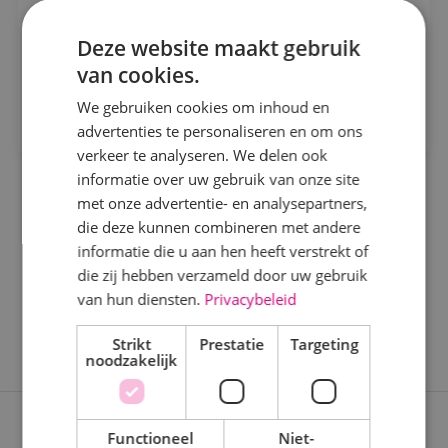
Alphen a/d Rijn
paar maanden later aan het duurzaamste
Deze website maakt gebruik
kantoorgebouw van Breda? Solliciteer dan snel!
Kaatsheuvel
Bekijk vacature
van cookies.
Sprundel
Direct solliciteren
We gebruiken cookies om inhoud en
advertenties te personaliseren en om ons
Specialisme
verkeer te analyseren. We delen ook
informatie over uw gebruik van onze site
Beveiligingstechniek
met onze advertentie- en analysepartners,
Elektrotechniek
die deze kunnen combineren met andere
informatie die u aan hen heeft verstrekt of
Energietechniek
die zij hebben verzameld door uw gebruik
Staf
van hun diensten.
Privacybeleid
Werktuigbouwkunde
Strikt
Prestatie
Targeting
noodzakelijk
Uren
Fulltime
Expertises
Functioneel
Niet-