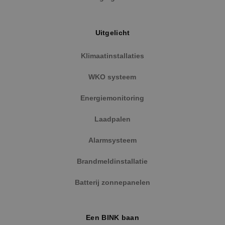
www.binktechniek.nl
Uitgelicht
Klimaatinstallaties
WKO systeem
Energiemonitoring
Laadpalen
Alarmsysteem
Google Privacy Policy
Brandmeldinstallatie
Batterij zonnepanelen
VISITOR_PRIVACY_METADATA
5 maanden
YouTube
weken
.youtube.com
Een BINK baan