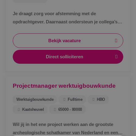
Je draagt zorg voor afstemming met de
opdrachtgever. Daarnaast ondersteun je collega’s
bij het uitwerken van een technisch bestek, het
technische ontwerp en de werkvoorbereiding voor
Bekijk vacature
de uitvoering.
Direct solliciteren
Projectmanager werktuigbouwkunde
Werktuigbouwkunde
Fulltime
HBO
Kaatsheuvel
65000 - 80000
Wil jij in het ene project werken aan de grootste
Locatie
archeologische schatkamer van Nederland en een