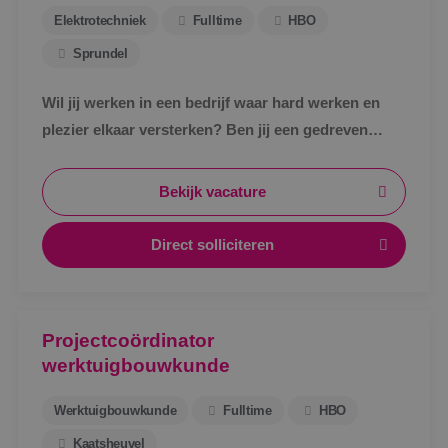
Elektrotechniek
Fulltime
HBO
Sprundel
Wil jij werken in een bedrijf waar hard werken en
plezier elkaar versterken? Ben jij een gedreven
projectmanager met expertise in elektrotechniek?
Dan zoeken we jou!
Bekijk vacature
Direct solliciteren
Projectcoördinator
werktuigbouwkunde
Werktuigbouwkunde
Fulltime
HBO
Kaatsheuvel