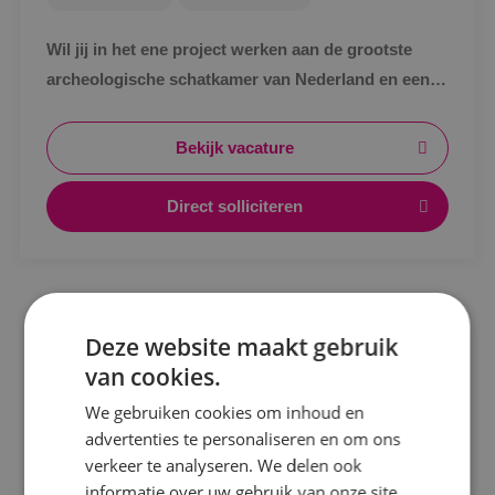
Wil jij in het ene project werken aan de grootste
archeologische schatkamer van Nederland en een
paar maanden later aan het duurzaamste
kantoorgebouw van Breda? Solliciteer dan snel!
Bekijk vacature
Direct solliciteren
Locatie
Alphen a/d Rijn
Deze website maakt gebruik
Kaatsheuvel
van cookies.
Sprundel
We gebruiken cookies om inhoud en
advertenties te personaliseren en om ons
Specialisme
verkeer te analyseren. We delen ook
informatie over uw gebruik van onze site