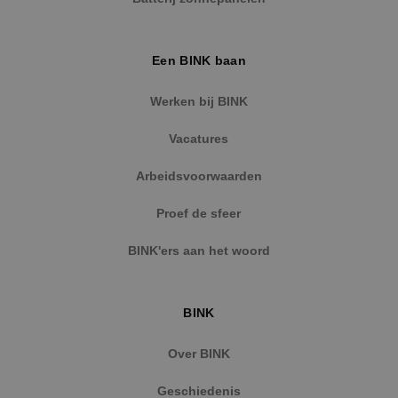
Een BINK baan
Google Privacy Policy
Werken bij BINK
Vacatures
Arbeidsvoorwaarden
VISITOR_PRIVACY_METADATA
5 maanden
YouTube
weken
.youtube.com
Proef de sfeer
BINK'ers aan het woord
BINK
Over BINK
Geschiedenis