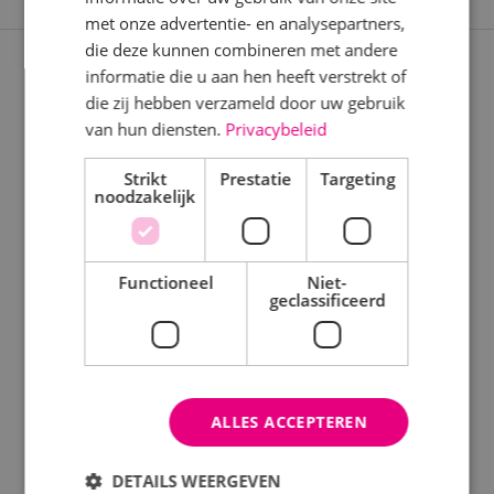
Beveiligingstechniek
met onze advertentie- en analysepartners,
Elektrotechniek
die deze kunnen combineren met andere
informatie die u aan hen heeft verstrekt of
Expertises
Energietechniek
die zij hebben verzameld door uw gebruik
Staf
van hun diensten.
Privacybeleid
Nieuwbouwprojecten
Werktuigbouwkunde
Verbouwprojecten
Strikt
Prestatie
Targeting
noodzakelijk
Energieneutraal bouwen
Uren
Onderhoud
Fulltime
Functioneel
Niet-
geclassificeerd
Keuringen
Parttime
Opleiding
Disciplines
ALLES ACCEPTEREN
MBO
Elektrotechniek
HBO
DETAILS WEERGEVEN
Werktuigbouwkunde