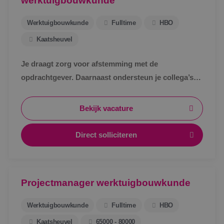
werktuigbouwkunde
Werktuigbouwkunde
Fulltime
HBO
Kaatsheuvel
Je draagt zorg voor afstemming met de
opdrachtgever. Daarnaast ondersteun je collega’s
bij het uitwerken van een technisch bestek, het
technische ontwerp en de werkvoorbereiding voor
Bekijk vacature
de uitvoering.
Direct solliciteren
Projectmanager werktuigbouwkunde
Werktuigbouwkunde
Fulltime
HBO
Kaatsheuvel
65000 - 80000