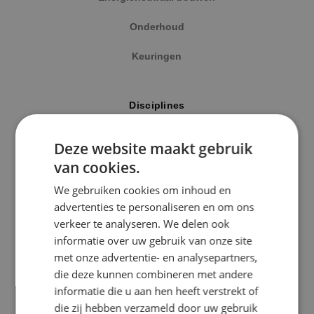
Onderhoud
Keuringen
Locatie
Disciplines
Alphen a/d Rijn
Elektrotechniek
Deze website maakt gebruik
Kaatsheuvel
van cookies.
Werktuigbouwkunde
Sprundel
We gebruiken cookies om inhoud en
Energietechniek
advertenties te personaliseren en om ons
Specialisme
verkeer te analyseren. We delen ook
Beveiligingstechniek
informatie over uw gebruik van onze site
Beveiligingstechniek
met onze advertentie- en analysepartners,
Elektrotechniek
die deze kunnen combineren met andere
Uitgelicht
informatie die u aan hen heeft verstrekt of
Energietechniek
die zij hebben verzameld door uw gebruik
Klimaatinstallaties