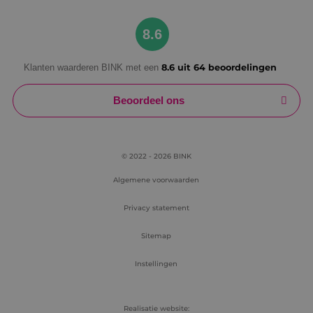
Google Privacy Policy
8.6
Klanten waarderen BINK met een
8.6 uit 64 beoordelingen
VISITOR_PRIVACY_METADATA
5 maanden
YouTube
weken
.youtube.com
Beoordeel ons
© 2022 - 2026 BINK
Algemene voorwaarden
Privacy statement
Sitemap
Instellingen
Realisatie website: