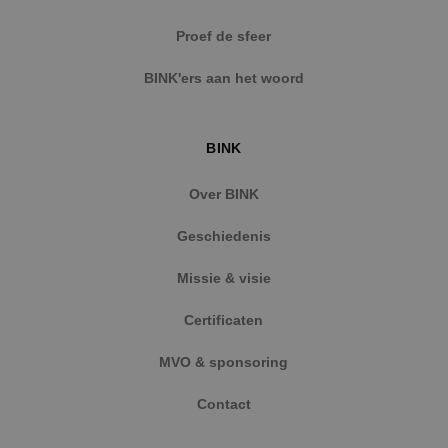
Strikt noodzakelijke cookies maken de
Proef de sfeer
kernfunctionaliteiten van de website mogelijk, zoals
gebruikersaanmelding en accountbeheer. De
BINK'ers aan het woord
website kan niet goed worden gebruikt zonder de
strikt noodzakelijke cookies.
Naam
Aanbieder
/
Domein
Vervaldat
BINK
PHPSESSID
Sessie
PHP.net
www.binktechniek.nl
Over BINK
Geschiedenis
Missie & visie
Certificaten
MVO & sponsoring
Contact