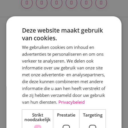
Locatie
Alphen a/d Rijn
Deze website maakt gebruik
Expertises
Kaatsheuvel
van cookies.
Sprundel
Nieuwbouwprojecten
We gebruiken cookies om inhoud en
advertenties te personaliseren en om ons
Verbouwprojecten
Specialisme
verkeer te analyseren. We delen ook
Energieneutraal bouwen
informatie over uw gebruik van onze site
Beveiligingstechniek
met onze advertentie- en analysepartners,
Onderhoud
Elektrotechniek
die deze kunnen combineren met andere
informatie die u aan hen heeft verstrekt of
Energietechniek
Keuringen
die zij hebben verzameld door uw gebruik
Staf
van hun diensten.
Privacybeleid
Disciplines
Werktuigbouwkunde
Strikt
Prestatie
Targeting
noodzakelijk
Elektrotechniek