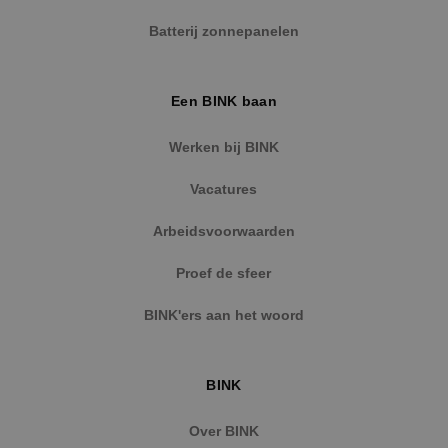
Naam
Aanbieder
/
Domein
Vervaldat
Batterij zonnepanelen
PHPSESSID
Sessie
PHP.net
www.binktechniek.nl
Een BINK baan
Werken bij BINK
Vacatures
Arbeidsvoorwaarden
Proef de sfeer
BINK'ers aan het woord
Google Privacy Policy
BINK
Over BINK