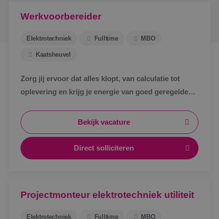
Werkvoorbereider
Elektrotechniek
Fulltime
MBO
Kaatsheuvel
Zorg jij ervoor dat alles klopt, van calculatie tot
oplevering en krijg je energie van goed geregelde
projecten? Dan is dit jouw kans om aan de slag te
gaan als Werkvoorbereider E bij BINK !
Bekijk vacature
Direct solliciteren
Projectmonteur elektrotechniek utiliteit
Elektrotechniek
Fulltime
MBO