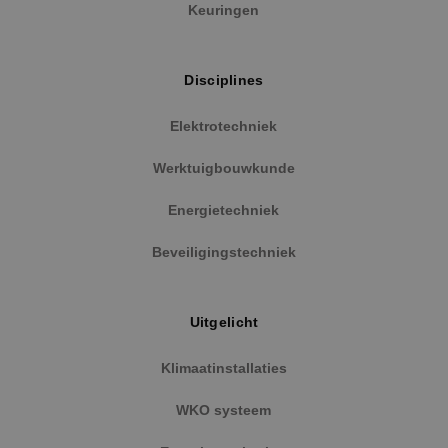
Keuringen
Disciplines
Elektrotechniek
Werktuigbouwkunde
Google Privacy Policy
Energietechniek
Beveiligingstechniek
VISITOR_PRIVACY_METADATA
5 maanden
YouTube
weken
.youtube.com
Uitgelicht
Klimaatinstallaties
WKO systeem