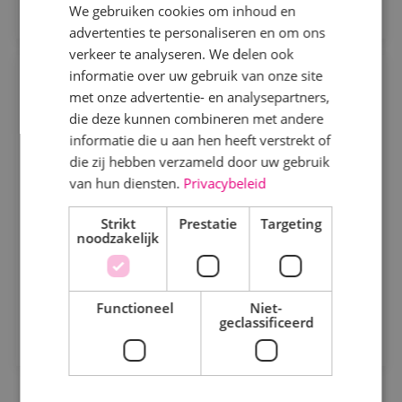
We gebruiken cookies om inhoud en
advertenties te personaliseren en om ons
Specialisme
verkeer te analyseren. We delen ook
informatie over uw gebruik van onze site
Projectengineer beveiligingstechniek
Beveiligingstechniek
met onze advertentie- en analysepartners,
Elektrotechniek
die deze kunnen combineren met andere
Beveiligingstechniek
Fulltime
MBO
informatie die u aan hen heeft verstrekt of
Energietechniek
Sprundel
die zij hebben verzameld door uw gebruik
Staf
van hun diensten.
Privacybeleid
Ontwerpen, afstemmen en vooruitdenken. Als
Werktuigbouwkunde
projectengineer beveiligingstechniek maak jij het
Strikt
Prestatie
Targeting
noodzakelijk
verschil.
Uren
Bekijk vacature
Fulltime
Functioneel
Niet-
geclassificeerd
Direct solliciteren
Parttime
Opleiding