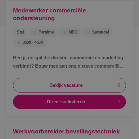
Medewerker commerciële
ondersteuning
Staf
Parttime
MBO
Sprundel
3500 - 4500
Ben jij de spil die directie, commercie en marketing
verbindt? Bouw mee aan ons nieuwe commerciële
ondersteuningsteam en maak écht impact binnen
BINK.&nbsp;
Bekijk vacature
Direct solliciteren
Werkvoorbereider beveilingstechniek