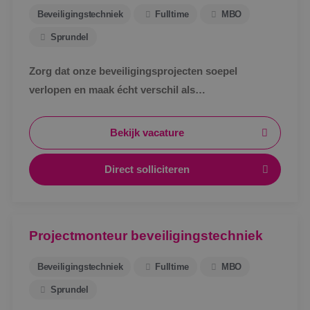
Beveiligingstechniek
Fulltime
MBO
Sprundel
Zorg dat onze beveiligingsprojecten soepel
verlopen en maak écht verschil als
werkvoorbereider bij BINK in Sprundel!
Bekijk vacature
Direct solliciteren
Projectmonteur beveiligingstechniek
Beveiligingstechniek
Fulltime
MBO
Sprundel