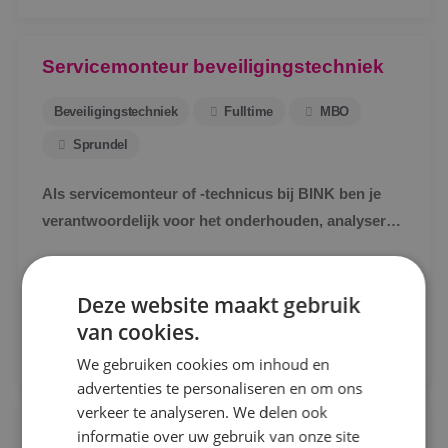
Servicemonteur beveiligingstechniek
Beveiligingstechniek
Fulltime
MBO
Sprundel
Als servicemonteur of -technicus bij BINK ben je
verantwoordelijk voor het onderhouden, analyseren
Locatie
en verhelpen van storingen aan
Alphen a/d Rijn
beveiligingsinstallaties.
Bekijk vacature
Deze website maakt gebruik
Kaatsheuvel
van cookies.
Direct solliciteren
Sprundel
We gebruiken cookies om inhoud en
advertenties te personaliseren en om ons
Specialisme
verkeer te analyseren. We delen ook
Servicemonteur werktuigbouwkunde
informatie over uw gebruik van onze site
Beveiligingstechniek