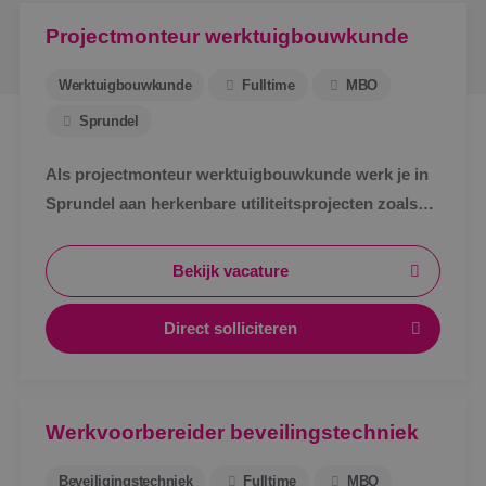
Projectmonteur werktuigbouwkunde
Werktuigbouwkunde
Fulltime
MBO
Sprundel
Als projectmonteur werktuigbouwkunde werk je in
Sprundel aan herkenbare utiliteitsprojecten zoals
zorg, bedrijven en scholen. Afwisselend werk,
zichtbaar resultaat en korte lijnen.
Bekijk vacature
Direct solliciteren
Werkvoorbereider beveilingstechniek
Beveiligingstechniek
Fulltime
MBO