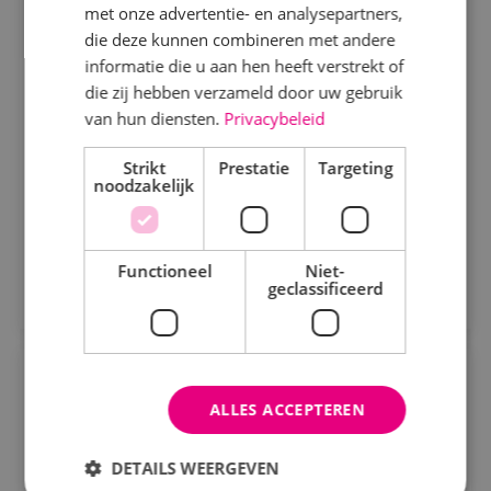
met onze advertentie- en analysepartners,
Werktuigbouwkunde
Fulltime
MBO
Elektrotechniek
die deze kunnen combineren met andere
informatie die u aan hen heeft verstrekt of
Alphen a/d Rijn, Kaatsheuvel, Sprundel
Energietechniek
die zij hebben verzameld door uw gebruik
Staf
van hun diensten.
Privacybeleid
Als servicemonteur bij BINK bezoek jij onze klanten
op diverse locaties. Je komt in actie bij storingen en
Werktuigbouwkunde
Strikt
Prestatie
Targeting
defecte werktuigbouwkundige installaties.
noodzakelijk
Bekijk vacature
Uren
Fulltime
Functioneel
Niet-
Direct solliciteren
geclassificeerd
Parttime
Opleiding
Projectengineer beveiligingstechniek
ALLES ACCEPTEREN
MBO
Beveiligingstechniek
Fulltime
MBO
HBO
DETAILS WEERGEVEN
Sprundel