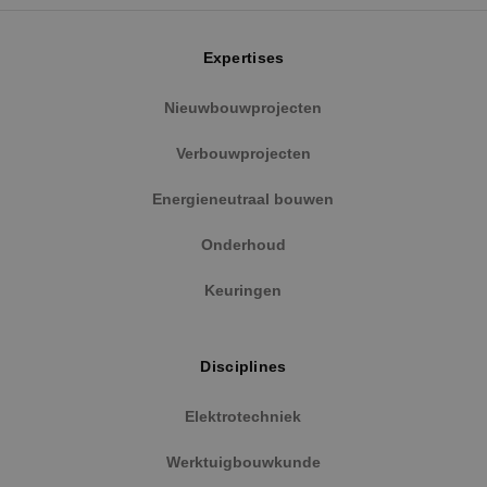
Expertises
Google Privacy Policy
Nieuwbouwprojecten
Verbouwprojecten
Energieneutraal bouwen
VISITOR_PRIVACY_METADATA
5 maanden
YouTube
weken
.youtube.com
Onderhoud
Keuringen
Disciplines
Elektrotechniek
Werktuigbouwkunde