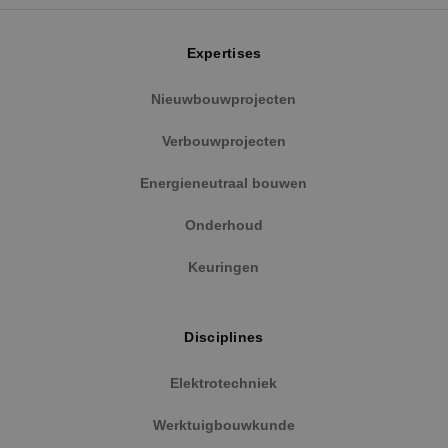
Expertises
Google Privacy Policy
Nieuwbouwprojecten
Verbouwprojecten
Energieneutraal bouwen
VISITOR_PRIVACY_METADATA
5 maanden
YouTube
weken
.youtube.com
Onderhoud
Keuringen
Disciplines
Elektrotechniek
Werktuigbouwkunde