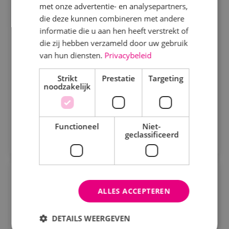
met onze advertentie- en analysepartners,
Beveiligingstechniek
Fulltime
MBO
Elektrotechniek
die deze kunnen combineren met andere
informatie die u aan hen heeft verstrekt of
Sprundel
Energietechniek
die zij hebben verzameld door uw gebruik
Staf
van hun diensten.
Privacybeleid
Ontwerpen, afstemmen en vooruitdenken. Als
projectengineer beveiligingstechniek maak jij het
Werktuigbouwkunde
Strikt
Prestatie
Targeting
verschil.
noodzakelijk
Bekijk vacature
Uren
Fulltime
Functioneel
Niet-
Direct solliciteren
geclassificeerd
Parttime
Opleiding
Monteur KLP werktuigbouwkunde
ALLES ACCEPTEREN
MBO
Werktuigbouwkunde
MBO
HBO
DETAILS WEERGEVEN
Kaatsheuvel, Sprundel