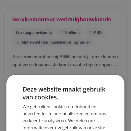
Servicemonteur werktuigbouwkunde
Werktuigbouwkunde
Fulltime
MBO
Alphen a/d Rijn, Kaatsheuvel, Sprundel
Als servicemonteur bij BINK bezoek jij onze klanten
op diverse locaties. Je komt in actie bij storingen en
Locatie
defecte werktuigbouwkundige installaties.
Alphen a/d Rijn
Bekijk vacature
Deze website maakt gebruik
Kaatsheuvel
van cookies.
Direct solliciteren
Sprundel
We gebruiken cookies om inhoud en
advertenties te personaliseren en om ons
Specialisme
verkeer te analyseren. We delen ook
Projectengineer beveiligingstechniek
informatie over uw gebruik van onze site
Beveiligingstechniek