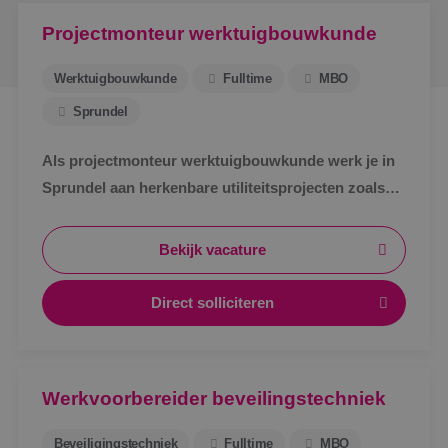
Projectmonteur werktuigbouwkunde
Werktuigbouwkunde
Fulltime
MBO
Sprundel
Als projectmonteur werktuigbouwkunde werk je in
Sprundel aan herkenbare utiliteitsprojecten zoals
zorg, bedrijven en scholen. Afwisselend werk,
zichtbaar resultaat en korte lijnen.
Bekijk vacature
Direct solliciteren
Werkvoorbereider beveilingstechniek
Beveiligingstechniek
Fulltime
MBO