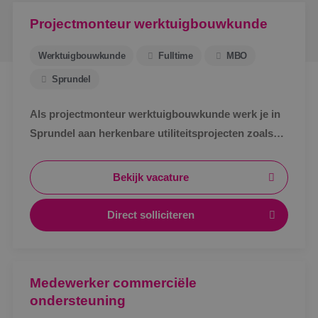
Projectmonteur werktuigbouwkunde
Werktuigbouwkunde
Fulltime
MBO
Sprundel
Als projectmonteur werktuigbouwkunde werk je in
Sprundel aan herkenbare utiliteitsprojecten zoals
zorg, bedrijven en scholen. Afwisselend werk,
zichtbaar resultaat en korte lijnen.
Bekijk vacature
Direct solliciteren
Medewerker commerciële
ondersteuning