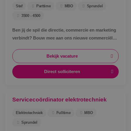
Staf
Parttime
MBO
Sprundel
3500 - 4500
Ben jij de spil die directie, commercie en marketing
verbindt? Bouw mee aan ons nieuwe commerciële
ondersteuningsteam en maak écht impact binnen
BINK.&nbsp;
Bekijk vacature
Direct solliciteren
Servicecoördinator elektrotechniek
Elektrotechniek
Fulltime
MBO
Sprundel