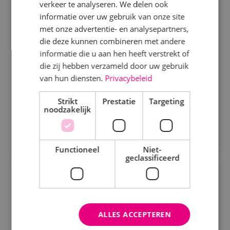
verkeer te analyseren. We delen ook
Elektrotechniek
Fulltime
MBO
informatie over uw gebruik van onze site
Beveiligingstechniek
Sprundel
met onze advertentie- en analysepartners,
Elektrotechniek
die deze kunnen combineren met andere
informatie die u aan hen heeft verstrekt of
Als projectengineer elektrotechniek bedenk je
Energietechniek
die zij hebben verzameld door uw gebruik
technische oplossingen voor de uitvoering van
Staf
van hun diensten.
Privacybeleid
projecten binnen de kaders van het voorontwerp en
begroting.
Werktuigbouwkunde
Bekijk vacature
Strikt
Prestatie
Targeting
noodzakelijk
Direct solliciteren
Uren
Fulltime
Functioneel
Niet-
geclassificeerd
Parttime
Servicemonteur werktuigbouwkunde
Werktuigbouwkunde
Fulltime
MBO
Opleiding
ALLES ACCEPTEREN
Alphen a/d Rijn, Kaatsheuvel, Sprundel
MBO