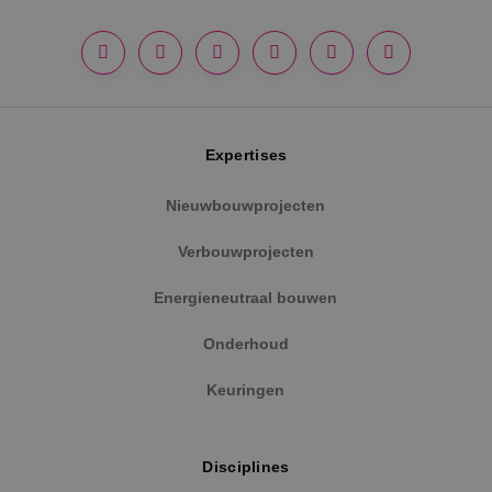
Google Privacy Policy
Expertises
Nieuwbouwprojecten
Verbouwprojecten
VISITOR_PRIVACY_METADATA
5 maanden
YouTube
weken
.youtube.com
Energieneutraal bouwen
Onderhoud
Keuringen
Disciplines