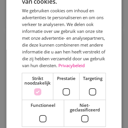
van cookies.
Sprundel
We gebruiken cookies om inhoud en
Direct solliciteren
advertenties te personaliseren en om ons
Specialisme
verkeer te analyseren. We delen ook
informatie over uw gebruik van onze site
Beveiligingstechniek
met onze advertentie- en analysepartners,
BIM Engineer Werktuigbouwkunde
Elektrotechniek
die deze kunnen combineren met andere
informatie die u aan hen heeft verstrekt of
Werktuigbouwkunde
Fulltime
MBO
Energietechniek
die zij hebben verzameld door uw gebruik
Alphen a/d Rijn
Staf
van hun diensten.
Privacybeleid
Werktuigbouwkunde
Bij BINK werk je aan techniek die klopt en krijg je
Strikt
Prestatie
Targeting
noodzakelijk
ruimte om jezelf verder te ontwikkelen.
Uren
Bekijk vacature
Fulltime
Functioneel
Niet-
geclassificeerd
Parttime
Direct solliciteren