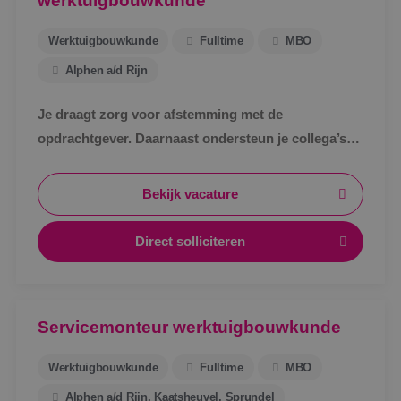
werktuigbouwkunde
Werktuigbouwkunde
Fulltime
MBO
Alphen a/d Rijn
Je draagt zorg voor afstemming met de
opdrachtgever. Daarnaast ondersteun je collega’s
bij het uitwerken van een technisch bestek, het
technische ontwerp en de werkvoorbereiding voor
Bekijk vacature
de uitvoering.
Direct solliciteren
Servicemonteur werktuigbouwkunde
Werktuigbouwkunde
Fulltime
MBO
Alphen a/d Rijn, Kaatsheuvel, Sprundel