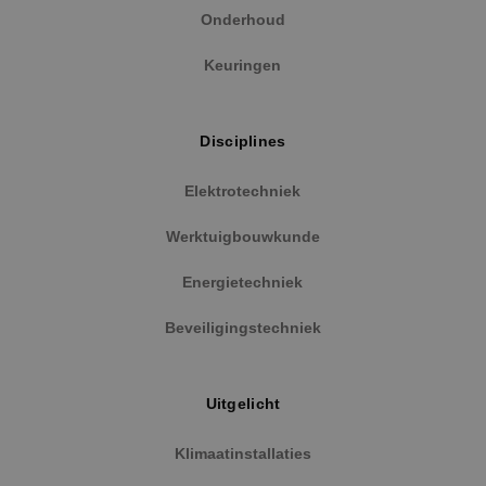
Onderhoud
Keuringen
Disciplines
Elektrotechniek
Google Privacy Policy
Werktuigbouwkunde
Energietechniek
Beveiligingstechniek
VISITOR_PRIVACY_METADATA
5 maanden
YouTube
weken
.youtube.com
Uitgelicht
Klimaatinstallaties