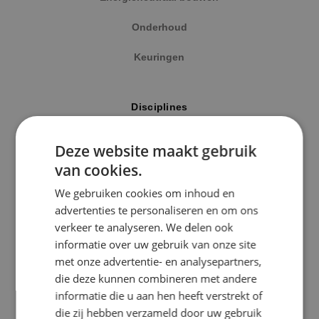
Onderhoud
Keuringen
Locatie
Disciplines
Alphen a/d Rijn
Elektrotechniek
Deze website maakt gebruik
Kaatsheuvel
van cookies.
Werktuigbouwkunde
Sprundel
We gebruiken cookies om inhoud en
Energietechniek
advertenties te personaliseren en om ons
Specialisme
verkeer te analyseren. We delen ook
Beveiligingstechniek
informatie over uw gebruik van onze site
Beveiligingstechniek
met onze advertentie- en analysepartners,
Elektrotechniek
die deze kunnen combineren met andere
Uitgelicht
informatie die u aan hen heeft verstrekt of
Energietechniek
die zij hebben verzameld door uw gebruik
Klimaatinstallaties