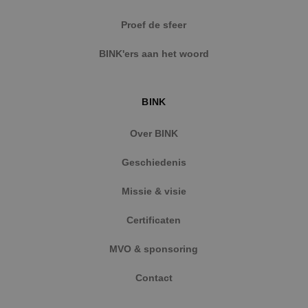
Strikt noodzakelijke cookies maken de
Proef de sfeer
kernfunctionaliteiten van de website mogelijk, zoals
gebruikersaanmelding en accountbeheer. De
BINK'ers aan het woord
website kan niet goed worden gebruikt zonder de
strikt noodzakelijke cookies.
Naam
Aanbieder
/
Domein
Vervaldat
BINK
PHPSESSID
Sessie
PHP.net
www.binktechniek.nl
Over BINK
Geschiedenis
Missie & visie
Certificaten
MVO & sponsoring
Contact