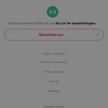
Google Privacy Policy
8.6
Klanten waarderen BINK met een
8.6 uit 64 beoordelingen
VISITOR_PRIVACY_METADATA
5 maanden
YouTube
weken
.youtube.com
Beoordeel ons
© 2022 - 2026 BINK
Algemene voorwaarden
Privacy statement
Sitemap
Instellingen
Realisatie website: