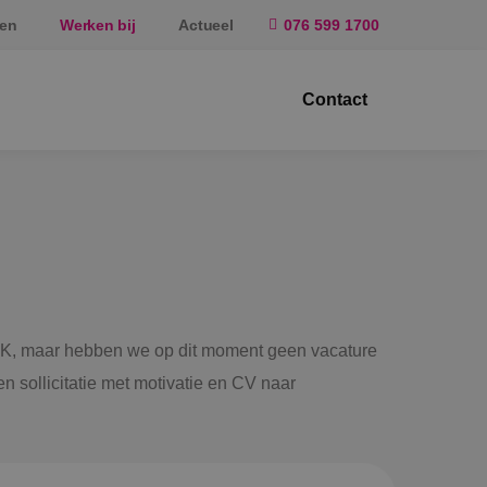
ten
Werken bij
Actueel
076 599 1700
Contact
ktrotechniek
rktuigbouwkunde
eiligingstechniek
rgietechniek
 BINK, maar hebben we op dit moment geen vacature
f
n sollicitatie met motivatie en CV naar
rundel