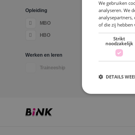
We gebruiken coo
analyseren. We de
Opleiding
analysepartners,
MBO
of die zij hebbe
HBO
Strikt
noodzakelijk
Werken en leren
Traineeship
DETAILS WE
S
Strikt noodzakelijke
accountbeheer. De we
Naam