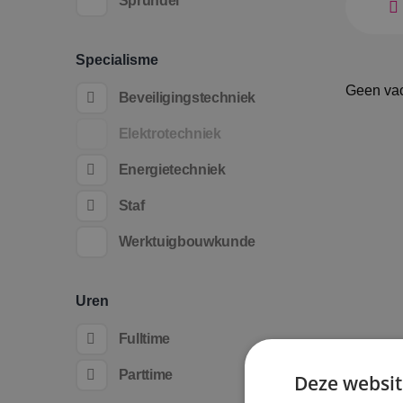
Sprundel
Specialisme
Geen va
Beveiligingstechniek
Elektrotechniek
Energietechniek
Staf
Werktuigbouwkunde
Uren
Fulltime
Parttime
Deze websit