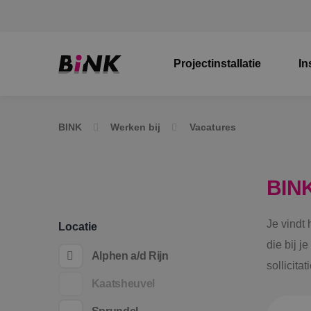
Projectinstallatie
In
BINK
Werken bij
Vacatures
BIN
Je vindt
Locatie
die bij j
Alphen a/d Rijn
sollicita
Kaatsheuvel