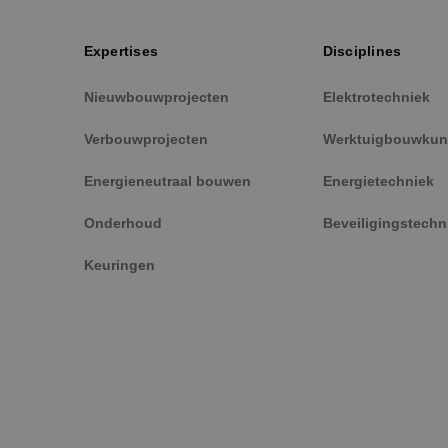
PHPSESSID
Expertises
Disciplines
Nieuwbouwprojecten
Elektrotechniek
Verbouwprojecten
Werktuigbouwkun
VISITOR_PRIVACY_
Energieneutraal bouwen
Energietechniek
Onderhoud
Beveiligingstechn
Keuringen
__cf_bm
CookieScriptConse