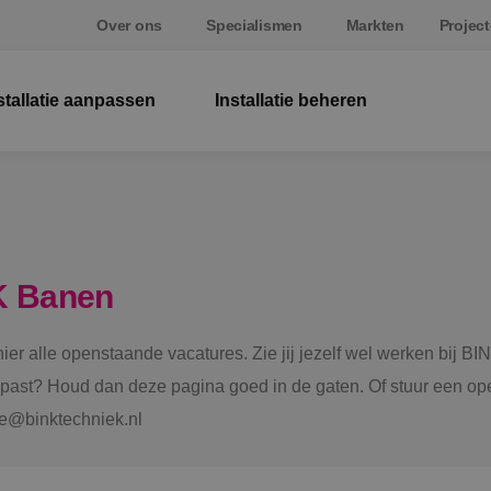
Over ons
Specialismen
Markten
Projec
stallatie aanpassen
Installatie beheren
Ele
We
Bev
K Banen
Ene
 hier alle openstaande vacatures. Zie jij jezelf wel werken bij
Sta
e past? Houd dan deze pagina goed in de gaten. Of stuur een ope
tie@binktechniek.nl
Sp