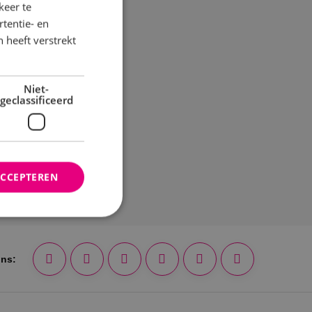
keer te
tentie- en
 heeft verstrekt
Niet-
geclassificeerd
ACCEPTEREN
rd
ons:
elding en