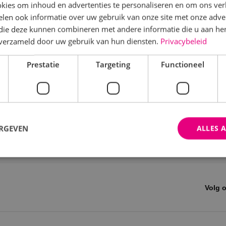
kies om inhoud en advertenties te personaliseren en om ons ver
len ook informatie over uw gebruik van onze site met onze adver
 die deze kunnen combineren met andere informatie die u aan hen
n verzameld door uw gebruik van hun diensten.
Privacybeleid
Prestatie
Targeting
Functioneel
ERGEVEN
ALLES 
trikt noodzakelijk
Prestatie
Targeting
Functioneel
Niet-geclassificee
Volg 
 cookies maken de kernfunctionaliteiten van de website mogelijk, zoals gebruikersaanm
bsite kan niet goed worden gebruikt zonder de strikt noodzakelijke cookies.
Aanbieder
/
Domein
Vervaldatum
Omschrijving