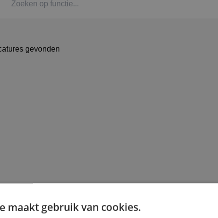
Ka
catures gevonden
Alp
St
Bbl
Om
BIN
e maakt gebruik van cookies.
Ar