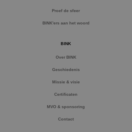
Strikt noodzakelijke cookies maken de
Proef de sfeer
kernfunctionaliteiten van de website mogelijk, zoals
gebruikersaanmelding en accountbeheer. De
BINK'ers aan het woord
website kan niet goed worden gebruikt zonder de
strikt noodzakelijke cookies.
Naam
Aanbieder
/
Domein
Vervaldat
BINK
PHPSESSID
Sessie
PHP.net
www.binktechniek.nl
Over BINK
Geschiedenis
Missie & visie
Certificaten
MVO & sponsoring
Contact