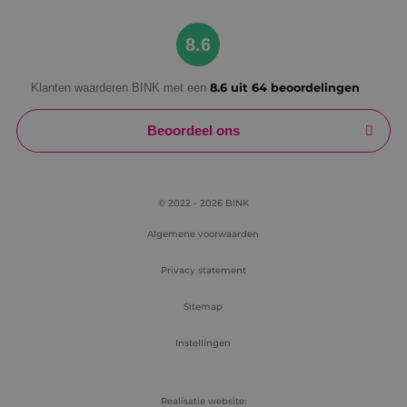
Google Privacy Policy
8.6
Klanten waarderen BINK met een
8.6 uit 64 beoordelingen
VISITOR_PRIVACY_METADATA
5 maanden
YouTube
weken
.youtube.com
Beoordeel ons
© 2022 - 2026 BINK
Algemene voorwaarden
Privacy statement
Sitemap
Instellingen
Realisatie website: