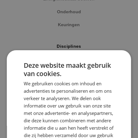
Onderhoud
Keuringen
Locatie
Disciplines
Alphen a/d Rijn
Elektrotechniek
Deze website maakt gebruik
Kaatsheuvel
van cookies.
Werktuigbouwkunde
Sprundel
We gebruiken cookies om inhoud en
Energietechniek
advertenties te personaliseren en om ons
Specialisme
verkeer te analyseren. We delen ook
Beveiligingstechniek
informatie over uw gebruik van onze site
Beveiligingstechniek
met onze advertentie- en analysepartners,
Elektrotechniek
die deze kunnen combineren met andere
Uitgelicht
informatie die u aan hen heeft verstrekt of
Energietechniek
die zij hebben verzameld door uw gebruik
Klimaatinstallaties