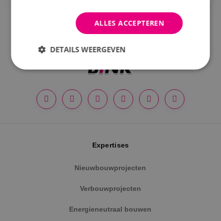
Opleiding
ALLES ACCEPTEREN
MBO
HBO
DETAILS WEERGEVEN
Werken en leren
Strikt noodzakelijk
Prestatie
Targeting
Traineeship
Functioneel
Niet-geclassificeerd
Strikt noodzakelijke cookies maken de
kernfunctionaliteiten van de website mogelijk, zoals
gebruikersaanmelding en accountbeheer. De
Expertises
website kan niet goed worden gebruikt zonder de
strikt noodzakelijke cookies.
Nieuwbouwprojecten
Naam
Aanbieder
/
Domein
Vervaldat
PHPSESSID
Sessie
PHP.net
Verbouwprojecten
www.binktechniek.nl
Energieneutraal bouwen