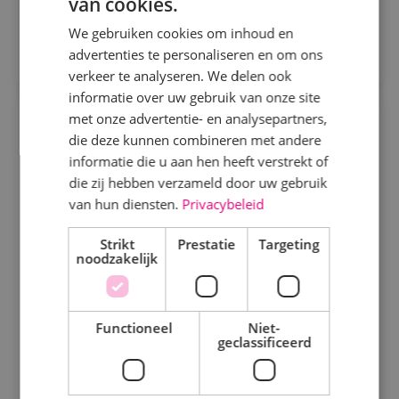
van cookies.
Sprundel
We gebruiken cookies om inhoud en
Direct solliciteren
advertenties te personaliseren en om ons
Specialisme
verkeer te analyseren. We delen ook
informatie over uw gebruik van onze site
Beveiligingstechniek
met onze advertentie- en analysepartners,
BIM Engineer Werktuigbouwkunde
Elektrotechniek
die deze kunnen combineren met andere
informatie die u aan hen heeft verstrekt of
Werktuigbouwkunde
Fulltime
MBO
Energietechniek
die zij hebben verzameld door uw gebruik
Alphen a/d Rijn
Staf
van hun diensten.
Privacybeleid
Werktuigbouwkunde
Bij BINK werk je aan techniek die klopt en krijg je
Strikt
Prestatie
Targeting
noodzakelijk
ruimte om jezelf verder te ontwikkelen.
Uren
Bekijk vacature
Fulltime
Functioneel
Niet-
geclassificeerd
Parttime
Direct solliciteren