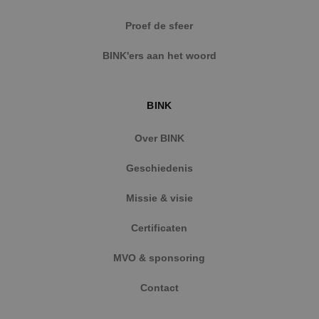
Strikt noodzakelijke cookies maken de
Proef de sfeer
kernfunctionaliteiten van de website mogelijk, zoals
gebruikersaanmelding en accountbeheer. De
BINK'ers aan het woord
website kan niet goed worden gebruikt zonder de
strikt noodzakelijke cookies.
Naam
Aanbieder
/
Domein
Vervaldat
BINK
PHPSESSID
Sessie
PHP.net
www.binktechniek.nl
Over BINK
Geschiedenis
Missie & visie
Certificaten
MVO & sponsoring
Contact