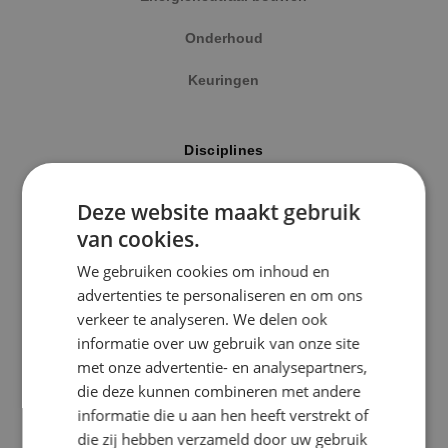
Onderhoud
Keuringen
Locatie
Disciplines
Alphen a/d Rijn
Elektrotechniek
Deze website maakt gebruik
Kaatsheuvel
van cookies.
Werktuigbouwkunde
Sprundel
We gebruiken cookies om inhoud en
Energietechniek
advertenties te personaliseren en om ons
Specialisme
verkeer te analyseren. We delen ook
Beveiligingstechniek
informatie over uw gebruik van onze site
Beveiligingstechniek
met onze advertentie- en analysepartners,
Elektrotechniek
die deze kunnen combineren met andere
Uitgelicht
informatie die u aan hen heeft verstrekt of
Energietechniek
die zij hebben verzameld door uw gebruik
Klimaatinstallaties