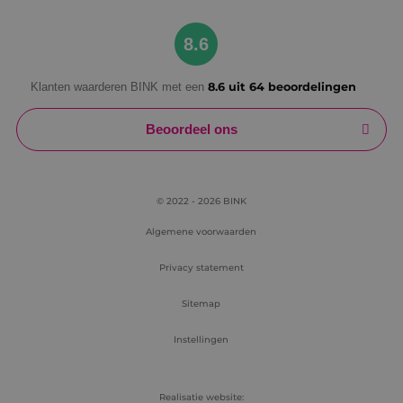
Google Privacy Policy
8.6
Klanten waarderen BINK met een
8.6 uit 64 beoordelingen
VISITOR_PRIVACY_METADATA
5 maanden
YouTube
weken
.youtube.com
Beoordeel ons
© 2022 - 2026 BINK
Algemene voorwaarden
Privacy statement
Sitemap
Instellingen
Realisatie website: