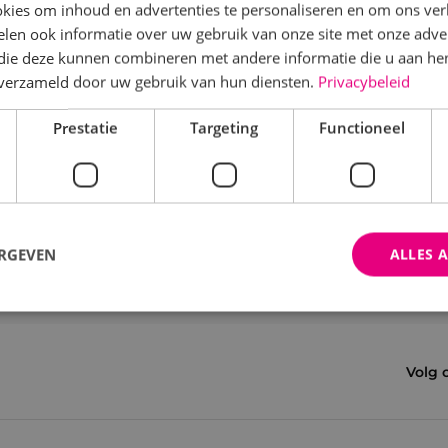
kies om inhoud en advertenties te personaliseren en om ons ver
len ook informatie over uw gebruik van onze site met onze adver
 die deze kunnen combineren met andere informatie die u aan hen
n verzameld door uw gebruik van hun diensten.
Privacybeleid
Prestatie
Targeting
Functioneel
ERGEVEN
ALLES 
trikt noodzakelijk
Prestatie
Targeting
Functioneel
Niet-geclassificee
Volg 
 cookies maken de kernfunctionaliteiten van de website mogelijk, zoals gebruikersaanm
bsite kan niet goed worden gebruikt zonder de strikt noodzakelijke cookies.
Aanbieder
/
Domein
Vervaldatum
Omschrijving