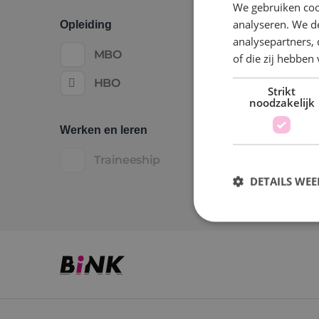
We gebruiken coo
analyseren. We de
Opleiding
analysepartners,
MBO
of die zij hebbe
HBO
Strikt
noodzakelijk
Werken en leren
Traineeship
DETAILS WE
S
Strikt noodzakelijke
accountbeheer. De we
Naam