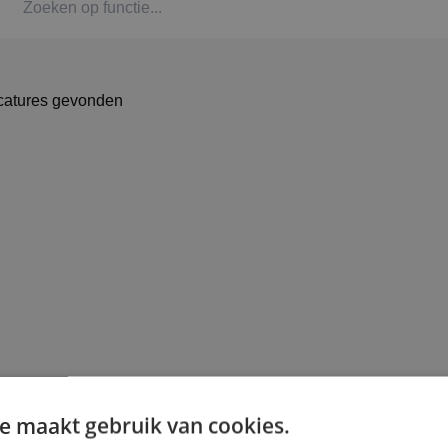
Kaat
Alph
catures gevonden
Stag
Bbl-t
Omsc
BINK
e maakt gebruik van cookies.
Arbe