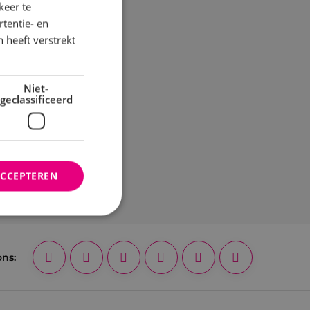
keer te
tentie- en
 heeft verstrekt
Niet-
geclassificeerd
ACCEPTEREN
rd
ons:
elding en