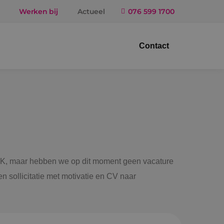
Werken bij
Actueel
076 599 1700
Contact
trotechniek
ktuigbouwkunde
iligingstechniek
gietechniek
 BINK, maar hebben we op dit moment geen vacature
n sollicitatie met motivatie en CV naar
ndel