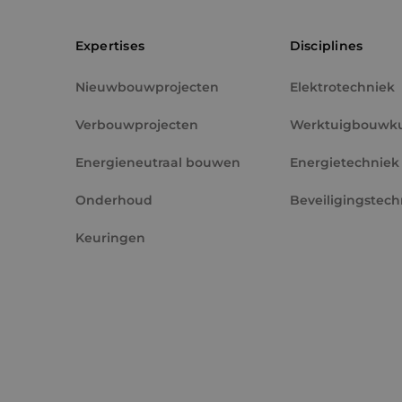
PHPSESSID
Expertises
Disciplines
Nieuwbouwprojecten
Elektrotechniek
Verbouwprojecten
Werktuigbouwk
VISITOR_PRIVACY_
Energieneutraal bouwen
Energietechniek
Onderhoud
Beveiligingstech
Keuringen
__cf_bm
CookieScriptConse