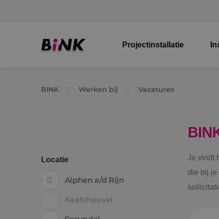
Projectinstallatie
In
BINK
Werken bij
Vacatures
BIN
Je vindt
Locatie
die bij j
Alphen a/d Rijn
sollicita
Kaatsheuvel