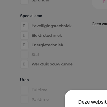
Sprundel
Specialisme
Geen va
Beveiligingstechniek
Elektrotechniek
Energietechniek
Staf
Werktuigbouwkunde
Uren
Fulltime
Parttime
Deze websit