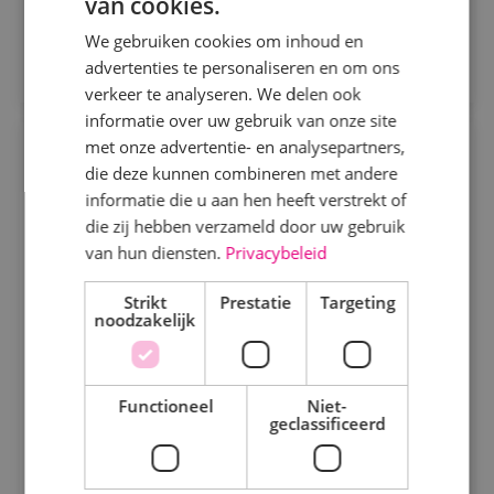
van cookies.
Sprundel
We gebruiken cookies om inhoud en
Direct solliciteren
advertenties te personaliseren en om ons
Specialisme
verkeer te analyseren. We delen ook
informatie over uw gebruik van onze site
Beveiligingstechniek
met onze advertentie- en analysepartners,
BIM Engineer Werktuigbouwkunde
Elektrotechniek
die deze kunnen combineren met andere
informatie die u aan hen heeft verstrekt of
Werktuigbouwkunde
Fulltime
MBO
Energietechniek
die zij hebben verzameld door uw gebruik
Alphen a/d Rijn
Staf
van hun diensten.
Privacybeleid
Werktuigbouwkunde
Bij BINK werk je aan techniek die klopt en krijg je
Strikt
Prestatie
Targeting
noodzakelijk
ruimte om jezelf verder te ontwikkelen.
Uren
Bekijk vacature
Fulltime
Functioneel
Niet-
geclassificeerd
Parttime
Direct solliciteren