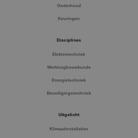
Onderhoud
Keuringen
Disciplines
Elektrotechniek
Google Privacy Policy
Werktuigbouwkunde
Energietechniek
Beveiligingstechniek
VISITOR_PRIVACY_METADATA
5 maanden
YouTube
weken
.youtube.com
Uitgelicht
Klimaatinstallaties