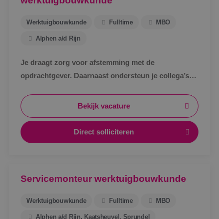
werktuigbouwkunde
Werktuigbouwkunde
Fulltime
MBO
Alphen a/d Rijn
Je draagt zorg voor afstemming met de
opdrachtgever. Daarnaast ondersteun je collega’s
bij het uitwerken van een technisch bestek, het
technische ontwerp en de werkvoorbereiding voor
Bekijk vacature
de uitvoering.
Direct solliciteren
Servicemonteur werktuigbouwkunde
Werktuigbouwkunde
Fulltime
MBO
Alphen a/d Rijn, Kaatsheuvel, Sprundel