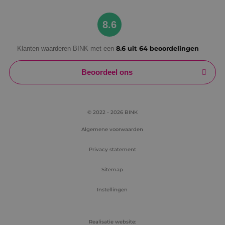
Google Privacy Policy
8.6
Klanten waarderen BINK met een
8.6 uit 64 beoordelingen
VISITOR_PRIVACY_METADATA
5 maanden
YouTube
weken
.youtube.com
Beoordeel ons
© 2022 - 2026 BINK
Algemene voorwaarden
Privacy statement
Sitemap
Instellingen
Realisatie website: