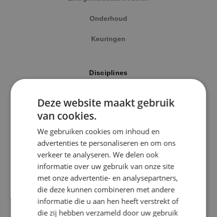
Onderhoud
Keuringen
Locatie
Disciplines
Alphen a/d Rijn
Elektrotechniek
Deze website maakt gebruik
Kaatsheuvel
van cookies.
Werktuigbouwkunde
Sprundel
We gebruiken cookies om inhoud en
Energietechniek
advertenties te personaliseren en om ons
Specialisme
verkeer te analyseren. We delen ook
Beveiligingstechniek
informatie over uw gebruik van onze site
Beveiligingstechniek
met onze advertentie- en analysepartners,
Elektrotechniek
die deze kunnen combineren met andere
Uitgelicht
informatie die u aan hen heeft verstrekt of
Energietechniek
die zij hebben verzameld door uw gebruik
Klimaatinstallaties