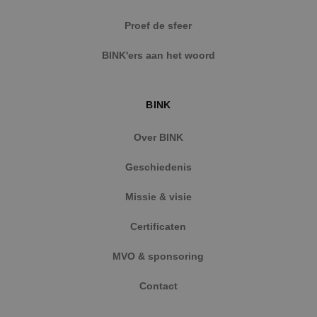
Strikt noodzakelijke cookies maken de
Proef de sfeer
kernfunctionaliteiten van de website mogelijk, zoals
gebruikersaanmelding en accountbeheer. De
BINK'ers aan het woord
website kan niet goed worden gebruikt zonder de
strikt noodzakelijke cookies.
Naam
Aanbieder
/
Domein
Vervaldat
BINK
PHPSESSID
Sessie
PHP.net
www.binktechniek.nl
Over BINK
Geschiedenis
Missie & visie
Certificaten
MVO & sponsoring
Contact