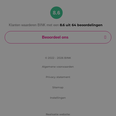
Google Privacy Policy
8.6
Klanten waarderen BINK met een
8.6 uit 64 beoordelingen
VISITOR_PRIVACY_METADATA
5 maanden
YouTube
weken
.youtube.com
Beoordeel ons
© 2022 - 2026 BINK
Algemene voorwaarden
Privacy statement
Sitemap
Instellingen
Realisatie website: