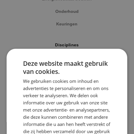
Onderhoud
Keuringen
Locatie
Disciplines
Alphen a/d Rijn
Elektrotechniek
Deze website maakt gebruik
Kaatsheuvel
van cookies.
Werktuigbouwkunde
Sprundel
We gebruiken cookies om inhoud en
Energietechniek
advertenties te personaliseren en om ons
Specialisme
verkeer te analyseren. We delen ook
Beveiligingstechniek
informatie over uw gebruik van onze site
Beveiligingstechniek
met onze advertentie- en analysepartners,
Elektrotechniek
die deze kunnen combineren met andere
Uitgelicht
informatie die u aan hen heeft verstrekt of
Energietechniek
die zij hebben verzameld door uw gebruik
Klimaatinstallaties