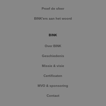
Strikt noodzakelijke cookies maken de
Proef de sfeer
kernfunctionaliteiten van de website mogelijk, zoals
gebruikersaanmelding en accountbeheer. De
BINK'ers aan het woord
website kan niet goed worden gebruikt zonder de
strikt noodzakelijke cookies.
Naam
Aanbieder
/
Domein
Vervaldat
BINK
PHPSESSID
Sessie
PHP.net
www.binktechniek.nl
Over BINK
Geschiedenis
Missie & visie
Certificaten
MVO & sponsoring
Contact