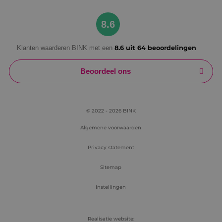
Google Privacy Policy
8.6
Klanten waarderen BINK met een
8.6 uit 64 beoordelingen
VISITOR_PRIVACY_METADATA
5 maanden
YouTube
weken
.youtube.com
Beoordeel ons
© 2022 - 2026 BINK
Algemene voorwaarden
Privacy statement
Sitemap
Instellingen
Realisatie website: