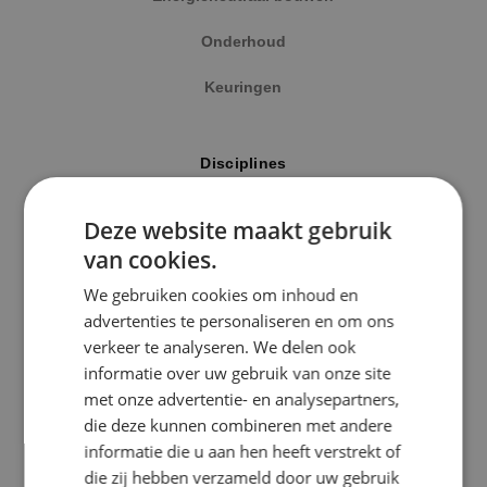
Onderhoud
Keuringen
Locatie
Disciplines
Alphen a/d Rijn
Elektrotechniek
Deze website maakt gebruik
Kaatsheuvel
van cookies.
Werktuigbouwkunde
Sprundel
We gebruiken cookies om inhoud en
Energietechniek
advertenties te personaliseren en om ons
Specialisme
verkeer te analyseren. We delen ook
Beveiligingstechniek
informatie over uw gebruik van onze site
Beveiligingstechniek
met onze advertentie- en analysepartners,
Elektrotechniek
die deze kunnen combineren met andere
Uitgelicht
informatie die u aan hen heeft verstrekt of
Energietechniek
die zij hebben verzameld door uw gebruik
Klimaatinstallaties