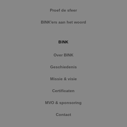
Strikt noodzakelijke cookies maken de
Proef de sfeer
kernfunctionaliteiten van de website mogelijk, zoals
gebruikersaanmelding en accountbeheer. De
BINK'ers aan het woord
website kan niet goed worden gebruikt zonder de
strikt noodzakelijke cookies.
Naam
Aanbieder
/
Domein
Vervaldat
BINK
PHPSESSID
Sessie
PHP.net
www.binktechniek.nl
Over BINK
Geschiedenis
Missie & visie
Certificaten
MVO & sponsoring
Contact